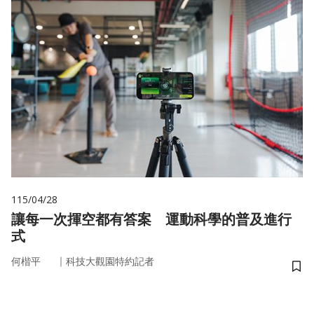
115/04/28
讓每一次揮空都有答案 運動科學的普及進行
式
｜
何楷平
科技大觀園特約記者
儲