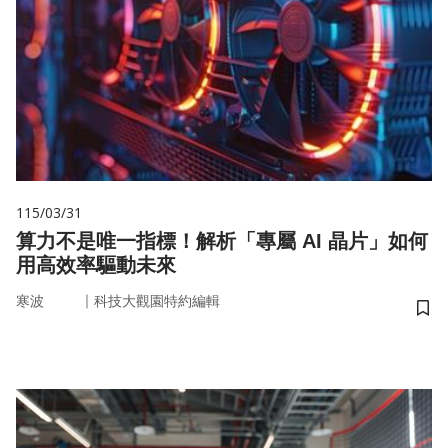
115/03/31
算力不是唯一指標！解析「專屬 AI 晶片」如何
用高效率驅動未來
｜
寒波
科技大觀園特約編輯
儲