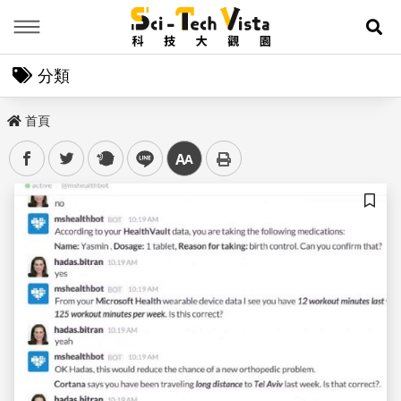
Menu
展
分類
首頁
facebook
twitter
plurk
line
中
儲存