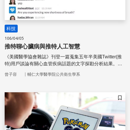
科技
106/04/05
推特聊心臟病與推特人工智慧
《美國醫學協會雜誌》刊登一篇蒐集五年半美國Twitter(推
特)用戶談論有關心血管疾病話題的文字探勘分析結果。該
研究選取高血壓、糖尿病、心肌梗塞、心衰竭與心臟驟停五
｜
曾子容
輔仁大學醫學院公共衛生學系
個關鍵詞，總共出現550,338推文含有這些關鍵字。其中以
心肌梗塞出現最多次(269,907次)，而心臟驟停則是最容易
被轉發的關鍵字。有趣的是，女性比男性更容易發表這些關
鍵字的推特
儲存