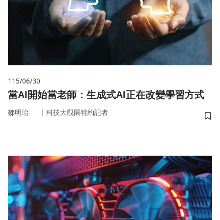
115/06/30
當AI開始當老師：生成式AI正在改變學習方式
｜
鄒明珆
科技大觀園特約記者
儲