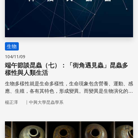
生物
104/11/09
端午節談昆蟲（七）：「街角遇見蟲」昆蟲多
樣性與人類生活
生物多樣性就是生命多樣性，生命現象包含營養、運動、感
應、生殖，各有其特色，形成變異。而變異是生物演化的資
源，在天擇作用下產生多樣性物種、族群、生態系。昆蟲種
｜
楊正澤
中興大學昆蟲學系
類繁多，佔動物種數的75~80％是眾所皆知
儲存