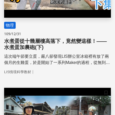
物理
109/12/31
水煮蛋從十幾層樓高落下，竟然變這樣！——
水煮蛋加農砲(下)
這次端午節要立蛋，嚴八卻發現LIS辦公室冰箱裡有放了兩
個月的生雞蛋，於是開始了一系列Maker的過程，從無到有
設計了一支水煮蛋加農砲，要把過期的雞蛋當大砲射出去！
｜
LIS情境科學教材
經過繁雜的莫爾數、壓力與體積的計算，找出了安全而且能
夠把雞蛋射出去的壓力。
儲存