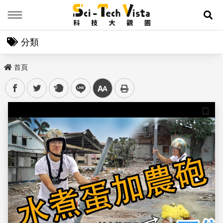
Menu
展
分類
首頁
facebook
twitter
plurk
line
中
儲存