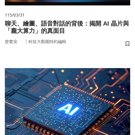
115/03/31
聊天、繪圖、語音對話的背後：揭開 AI 晶片與
「龐大算力」的真面目
｜
曾繁安
科技大觀園特約編輯
儲