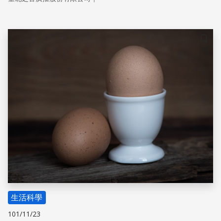
是致癌物質之一，倘若喝多了，對身體健康可以說是百害而
無一利。
儲存
生活科學
101/11/23