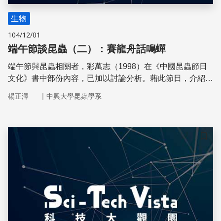
生物
104/12/01
端午節談昆蟲（二）：賽龍舟話鳴蟬
端午節與昆蟲相關者，彩萬志（1998）在《中國昆蟲節日
文化》書中部份內容，已加以討論分析。藉此節日，介紹幾
種端午節相關的昆蟲，也算是給端午節到處蟲鳴蚊擾的季節
｜
楊正澤
中興大學昆蟲學系
之交，粽香，蒲香，賽龍舟，掛香包的節日氣氛之餘，分享
昆蟲與人文的奇妙關聯，增添少許樂趣
儲存