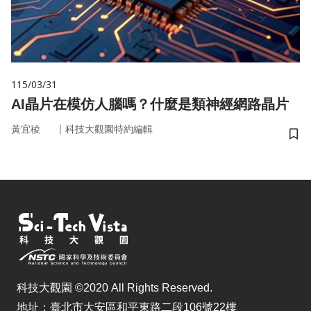
115/03/31
AI晶片在模仿人腦嗎？什麼是類神經網路晶片
｜
黃宜稜
科技大觀園特約編輯
儲
科技大觀園 ©2020 All Rights Reserved.
地址：臺北市大安區和平東路二段106號22樓