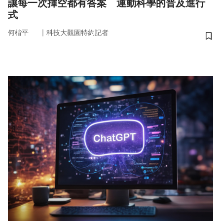
讓每一次揮空都有答案 運動科學的普及進行
式
｜
何楷平
科技大觀園特約記者
儲