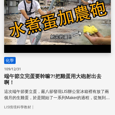
化學
109/12/31
端午節立完蛋要幹嘛?!把雞蛋用大砲射出去
啊！
這次端午節要立蛋，嚴八卻發現LIS辦公室冰箱裡有放了兩
個月的生雞蛋，於是開始了一系列Maker的過程，從無到有
設計了一支水煮蛋加農砲，要把過期的雞蛋當大砲射出去！
｜
LIS情境科學教材
經過繁雜的莫爾數、壓力與體積的計算，找出了安全而且能