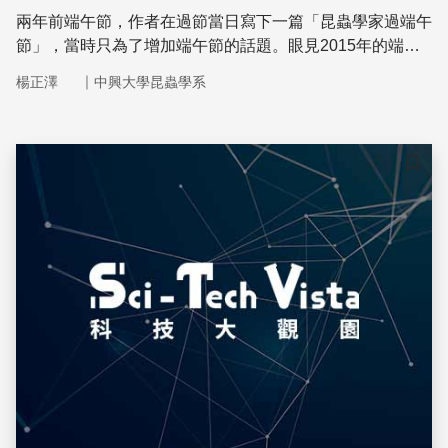
兩年前端午節，作者在過節當日寫下一篇「昆蟲學家過端午
節」，當時只為了增加端午節的話題。眼見2015年的端午
節（6月20日）又到了，一個民俗節日，有許多生物多樣性
｜
楊正澤
中興大學昆蟲學系
的議題值得探討，其中的人文價值更尚待啟發
儲存