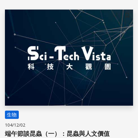
夠把雞蛋射出去的壓力。
儲存
生物
104/12/02
端午節談昆蟲（一）：昆蟲與人文價值