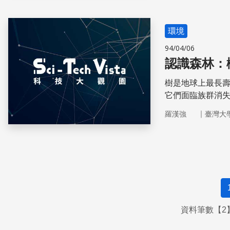
萬棵樹木斷裂或
環境
94/04/06
認識森林：
樹是地球上最長
它們面臨族群消
｜
羅漢強
臺灣大
資料筆數【2】