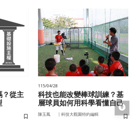
115/04/28
嗎？從主
科技也能改變棒球訓練？基
型
層球員如何用科學看懂自己
回
｜
陳玉鳳
科技大觀園特約編輯
儲存書籤
儲