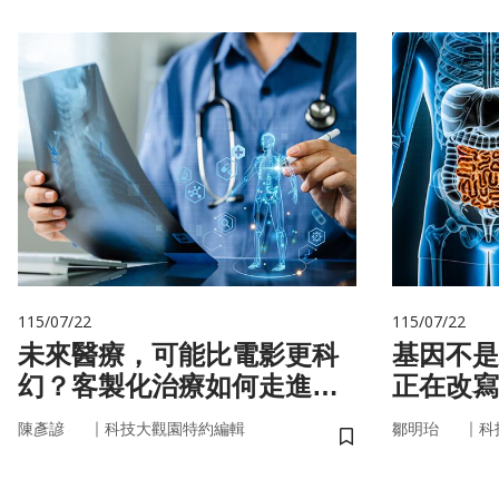
115/07/22
115/07/22
未來醫療，可能比電影更科
基因不是命運 你
幻？客製化治療如何走進真
正在改寫
實世界
｜
｜
陳彥諺
科技大觀園特約編輯
鄒明珆
科
儲存書籤