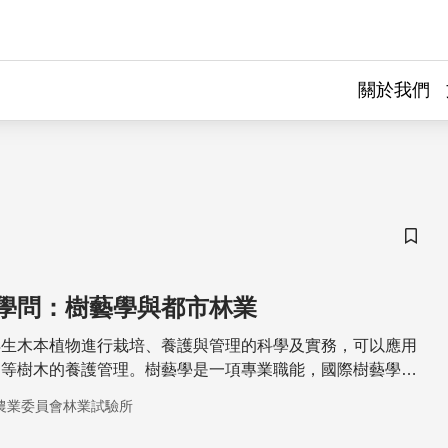
關於我們
儲存
學問：樹藝學與都市林業
年生木本植物進行栽培、養護與管理的科學及實務，可以應用
道等樹木的養護管理。樹藝學是一項專業職能，國際樹藝學協
證制度，日本也有樹木醫的考訓與發證的正式管道，而台灣也
農業委員會林業試驗所
森林法修正案，需建立樹木保護專業人員考訓與認證制度。樹藝
促進樹木養護，像是2015年蘇迪勒颱風侵襲台灣，造成全台