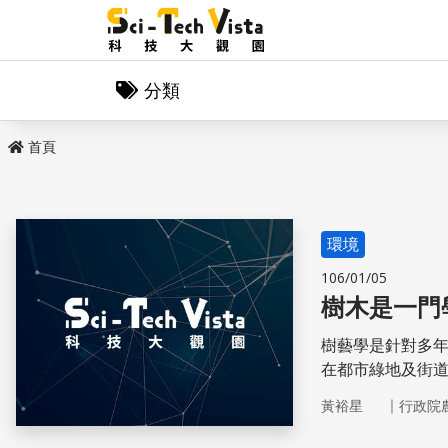
分類
首頁
環境
106/01/05
樹木是一門
樹藝學是針對多
在都市綠地及街
會實施樹藝師認
｜
黃裕星
行政院
在2015年通過
學專業的推動除了