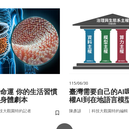
115/06/30
的生活習慣
臺灣需要自己的AI
身體劇本
權AI到在地語言模
｜
技大觀園特約記者
陳彥諺
科技大觀園特約編輯
儲存書籤