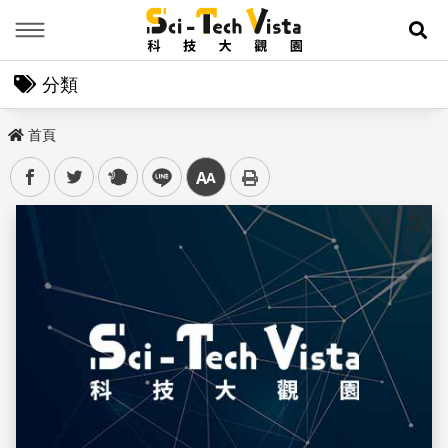
Menu
展
分類
首頁
facebook
twitter
plurk
line
中
儲存