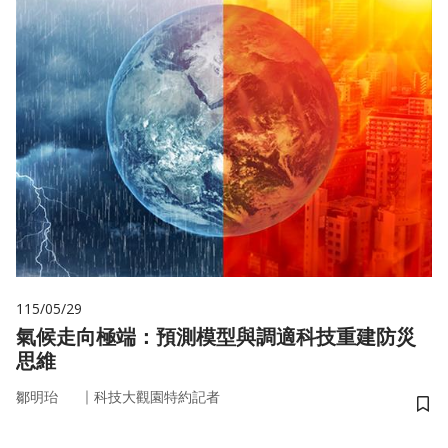
115/05/29
氣候走向極端：預測模型與調適科技重建防災
思維
｜
鄒明珆
科技大觀園特約記者
儲