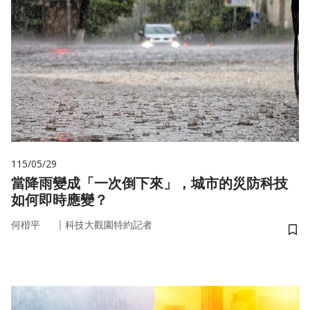
115/05/29
當降雨變成「一次倒下來」，城市的災防科技
如何即時應變？
｜
何楷平
科技大觀園特約記者
儲