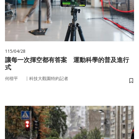
115/04/28
讓每一次揮空都有答案 運動科學的普及進行
式
｜
何楷平
科技大觀園特約記者
儲