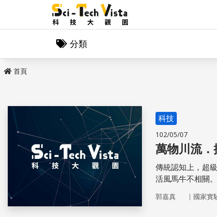
分類
首頁
科技
102/05/07
萬物川流．
傳統認知上，超
活風馬牛不相關
腦有如魔術師般
｜
郭嘉真
國家實