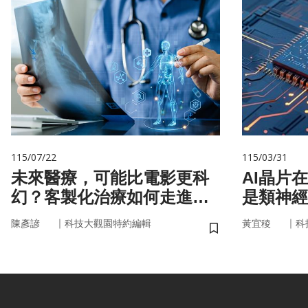
115/07/22
115/03/31
未來醫療，可能比電影更科
AI晶片
幻？客製化治療如何走進真
是類神經
實世界
｜
｜
陳彥諺
科技大觀園特約編輯
黃宜稜
科
儲存書籤