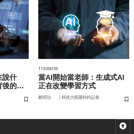
115/06/30
在說什
當AI開始當老師：生成式AI
背後的語
正在改變學習方式
｜
鄒明珆
科技大觀園特約記者
儲存書籤
儲
回