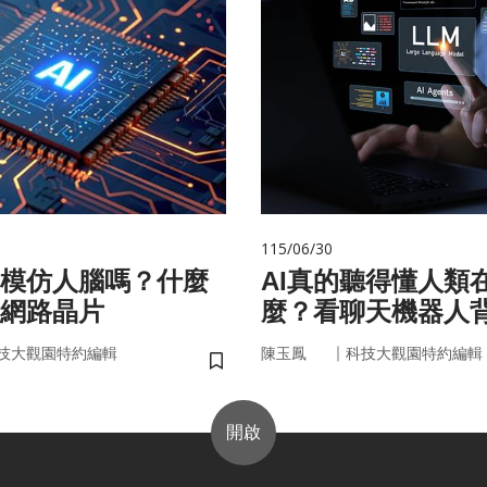
115/06/30
在模仿人腦嗎？什麼
AI真的聽得懂人類
網路晶片
麼？看聊天機器人
言科技
｜
技大觀園特約編輯
陳玉鳳
科技大觀園特約編輯
儲存書籤
開啟