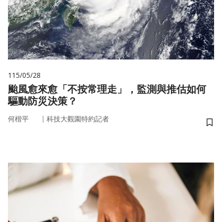
115/05/28
颱風愈來愈「不按常理走」，監測與推估如何
驅動防災決策？
｜
何楷平
科技大觀園特約記者
儲