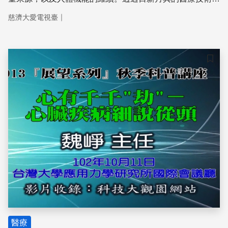
儀器，我們得以解開心臟精密運作背後的奧秘、也發掘出形
｜
慈濟大愛電視臺
成變­異的真相。
儲存
醫療