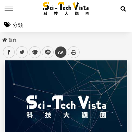
Menu
展
分類
首頁
facebook
twitter
plurk
line
中
儲存