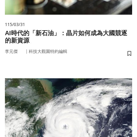
115/03/31
AI時代的「新石油」：晶片如何成為大國競逐
的新資源
｜
李元傑
科技大觀園特約編輯
儲