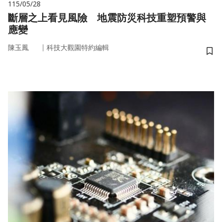
115/05/28
斷層之上看見風險 地震防災科技重塑預警與
應變
｜
陳玉鳳
科技大觀園特約編輯
儲