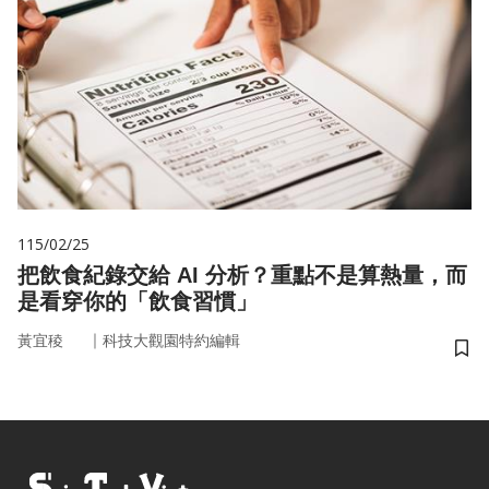
115/02/25
把飲食紀錄交給 AI 分析？重點不是算熱量，而
是看穿你的「飲食習慣」
｜
黃宜稜
科技大觀園特約編輯
儲