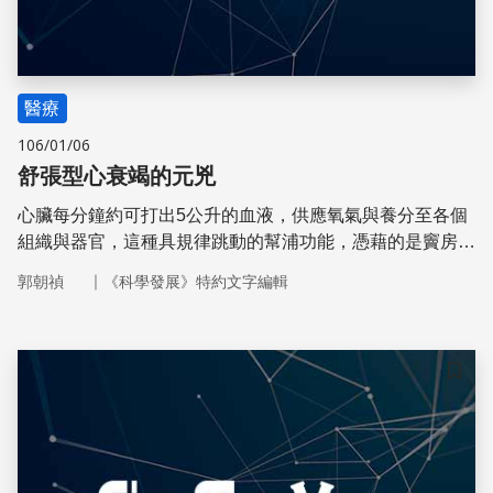
醫療
106/01/06
舒張型心衰竭的元兇
心臟每分鐘約可打出5公升的血液，供應氧氣與養分至各個
組織與器官，這種具規律跳動的幫浦功能，憑藉的是竇房結
與房室結兩者的和諧動作。
｜
郭朝禎
《科學發展》特約文字編輯
儲存