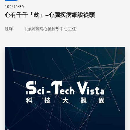
102/10/30
心有千千「劫」–心臟疾病細說從頭
｜
魏崢
振興醫院心臟醫學中心主任
儲存