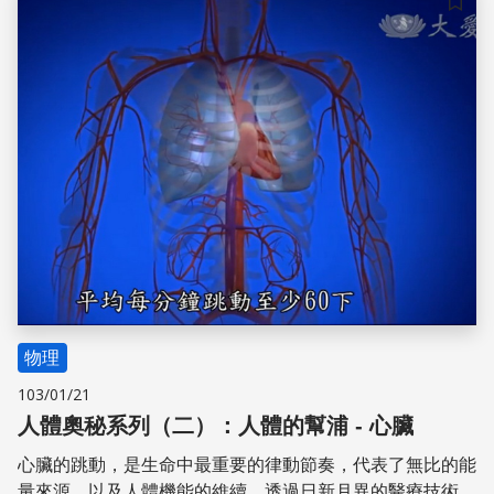
儲存
物理
103/01/21
人體奧秘系列（二）：人體的幫浦 - 心臟
心臟的跳動，是生命中最重要的律動節奏，代表了無比的能
量來源，以及人體機能的維續。­透過日新月異的醫療技術與