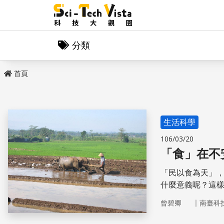
分類
首頁
生活科學
106/03/20
「食」在不
「民以食為天」
什麼意義呢？這
｜
曾碧卿
南臺科