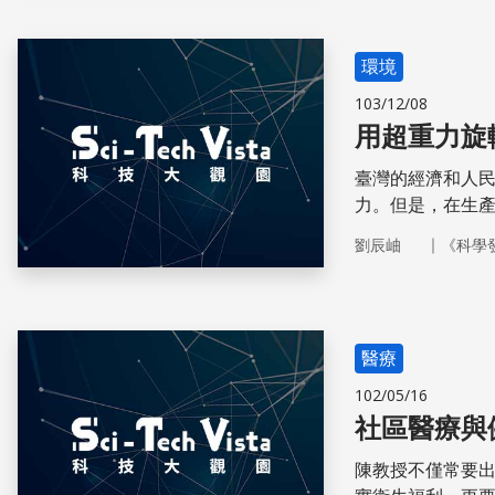
環境
103/12/08
用超重力旋
臺灣的經濟和人
力。但是，在生
來的就是對生態
｜
劉辰岫
《科學
醫療
102/05/16
社區醫療與
陳教授不僅常要