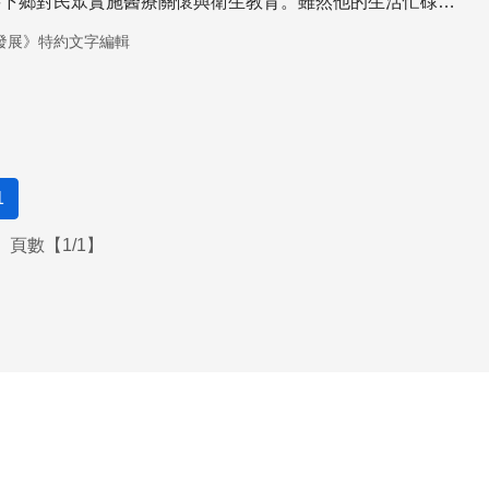
要下鄉對民眾實施醫療關懷與衛生教育。雖然他的生活忙碌於
最終目的是要以完整實證的科學數據開創臺灣預防保健的新
發展》特約文字編輯
1
頁數【1/1】