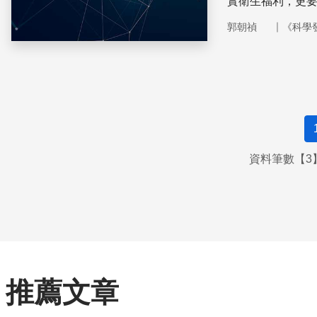
實衛生福利，更
不同的角色，但
｜
郭朝禎
《科學
貌。
資料筆數【3】
推薦文章