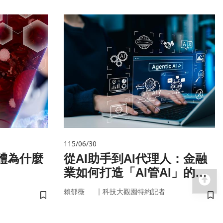
115/06/30
從AI助手到AI代理人：金融
業如何打造「AI管AI」的新
回
治理模式？
｜
賴郁薇
科技大觀園特約記者
儲存書籤
儲