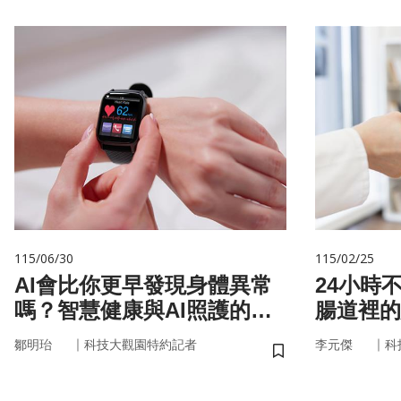
115/06/30
115/02/25
AI會比你更早發現身體異常
24小時
嗎？智慧健康與AI照護的未
腸道裡的
來
悄掌管你
｜
｜
鄒明珆
科技大觀園特約記者
李元傑
科
儲存書籤