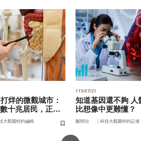
115/07/21
不打烊的微觀城市：
知道基因還不夠 人體為什麼
數十兆居民，正悄
比想像中更難懂？
的大腦與健康
｜
技大觀園特約編輯
鄒明珆
科技大觀園特約記者
儲存書籤