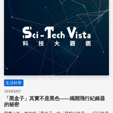
儲存
生活科學
103/03/07
「黑盒子」其實不是黑色——揭開飛行紀錄器
的秘密