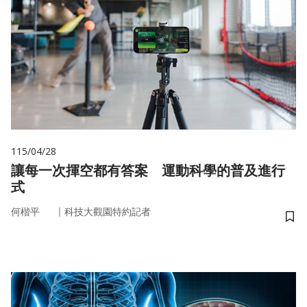
115/04/28
讓每一次揮空都有答案 運動科學的普及進行
式
｜
何楷平
科技大觀園特約記者
儲