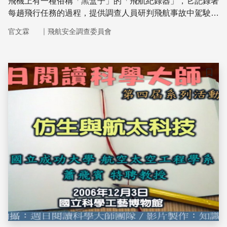
飛機上有一種俗稱「黑盒子」的「飛航紀錄器」，它記錄著
每趟飛行任務的過程，提供調查人員研判飛航事故中駕駛員
與其他人員的對話、飛航軌跡、速度、高度、姿態、系統警
｜
官文霖
飛航安全調查委員會
告等。
儲存