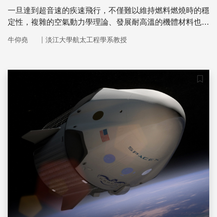
一旦達到超音速的疾速飛行，不僅難以維持燃料燃燒時的穩
定性，複雜的空氣動力學理論、發展耐高溫的機體材料也是
研發超音速飛機的技術難關所在，此外，突破音障時產生的
｜
牛仰堯
淡江大學航太工程學系教授
巨大噪音，更是使得超音速客機停產至今。
儲存