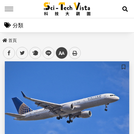
Menu
展
分類
首頁
facebook
twitter
plurk
line
中
儲存