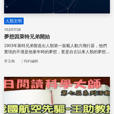
人類文明
102/07/26
夢想因萊特兄弟開始
1903年萊特兄弟製造出人類第一架載人動力飛行器，他們
實現的不僅是他童年時的夢想，更是自古以來人類的夢想。
一百多年來萊特兄弟的故事激勵了許多人向天空逐夢，隨著
｜
李玉梅
特約編輯
相關技術的日新月異，人類在軍事、民用、休閒飛行等各類
航空領域不斷地創新且蓬勃發展。
儲存