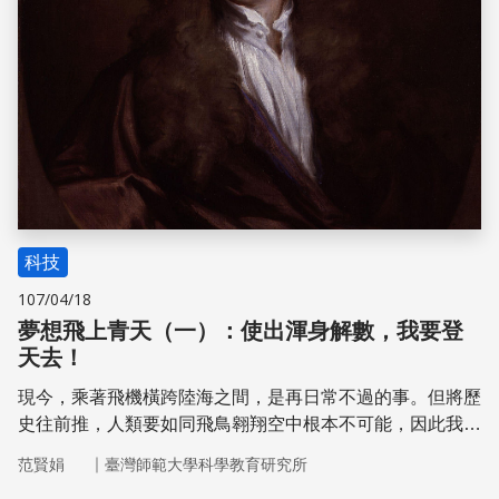
科技
107/04/18
夢想飛上青天（一）：使出渾身解數，我要登
天去！
現今，乘著飛機橫跨陸海之間，是再日常不過的事。但將歷
史往前推，人類要如同飛鳥翱翔空中根本不可能，因此我們
將「登天」用以形容難以達成之事。在真實駕著飛機飛行以
｜
范賢娟
臺灣師範大學科學教育研究所
前，人類用了哪些登天秘訣呢？