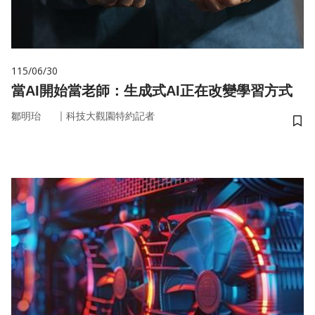
115/06/30
當AI開始當老師：生成式AI正在改變學習方式
｜
鄒明珆
科技大觀園特約記者
儲