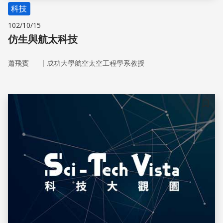
科技
102/10/15
仿生與航太科技
｜
蕭飛賓
成功大學航空太空工程學系教授
儲存