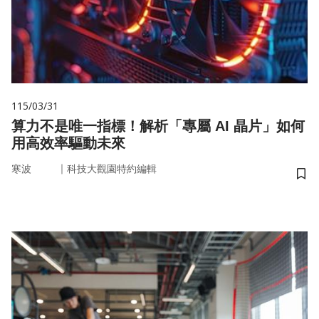
115/03/31
算力不是唯一指標！解析「專屬 AI 晶片」如何
用高效率驅動未來
｜
寒波
科技大觀園特約編輯
儲