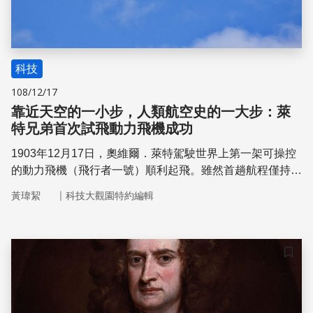
科技
108/12/17
靠近天空的一小步，人類航空史的一大步：萊
特兄弟首次試飛動力飛機成功
1903年12月17日，奧維爾．萊特駕駛世界上第一架可操控
的動力飛機（飛行者一號）順利起飛。雖然首趟航程僅持續
12秒、也只前行37公尺，但已讓這台史上第一台可控制、
｜
黃瑋絜
科技大觀園特約編輯
比空氣重且配有動力裝置的飛機在人類航空史上留下青名，
不僅建立了航空史上重要的里程碑，更為今日人類的生活帶
來深遠的影響。
儲存