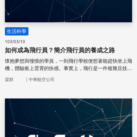
生活科學
103/03/10
如何成為飛行員？簡介飛行員的養成之路
懷抱夢想與憧憬的學員，一到飛行學校便想著能趕快坐上飛
機，體驗衝上雲霄的快感。事實上，飛行是一件複雜且技術
性極高的工作，基礎功夫沒學好前，上了飛機一定是手忙腳
｜
梁群
中華航空公司
亂，不知所措。
儲存