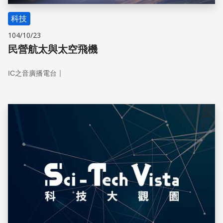
科技
104/10/23
民營航太與太空飛機
｜
IC之音廣播電台
儲存