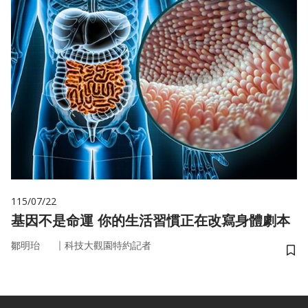
115/07/22
基因不是命運 你的生活習慣正在改寫身體劇本
｜
鄒明珆
科技大觀園特約記者
儲