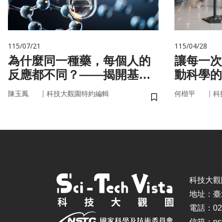
115/07/21
115/04/28
為什麼同一種藥，每個人的
讓每一次
反應都不同？——揭開基因
動科學的
的用藥密碼
｜
｜
陳玉鳳
科技大觀園特約編輯
何楷平
科
儲存書籤
科技大觀園 ©
地址：臺
電話：02-
信箱：nstc