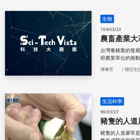
生物
104/03/23
農畜產業大
台灣養豬業的發
府農業單位的推
上，為減低肉質
｜
傅琳芳
聯亞生
性豬隻皆進行去
勢，歐洲已在201
隻手術去勢，並希
生活科學
96/03/27
豬隻的人道
豬隻的人道屠宰