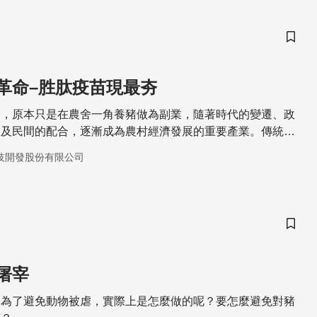
儲存
革命–胜肽疫苗現最夯
展，原本只是在農舍一角養豬做為副業，隨著時代的變遷、政
動及民間的配合，逐漸成為農村經濟發展的重要產業。傳統
腥騷味與豬隻發情期圈養管理上之問題，除種豬外，其餘之雄
技開發股份有限公司
勢手術。但基於動物權益考量，取消去勢手術已經成為全球趨
0年12月16日宣布於2012年1月1日起逐步以替代方案取代豬
望在2018年1月1日以前禁止對豬隻實施手術去勢
儲存
屠宰
是為了避免動物被虐，實際上是怎麼做的呢？要怎麼避免對豬