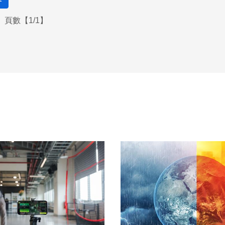
頁數【1/1】