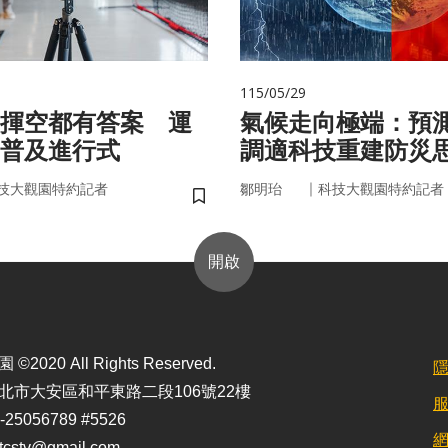
115/05/29
揮空都有答案 運
氣候走向極端：預
普及進行式
調適科技重建防災
｜
技大觀園特約記者
鄒明珆
科技大觀園特約記者
儲存書籤
開啟
2020 All Rights Reserved.
北市大安區和平東路二段106號22樓
25056789 #5526
stv@gmail.com