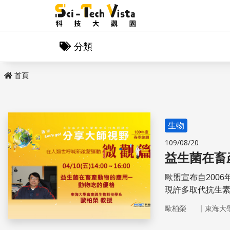
分類
首頁
生物
109/08/20
益生菌在畜
歐盟宣布自200
現許多取代抗生
是豬與雞產業。
｜
歐柏榮
東海大