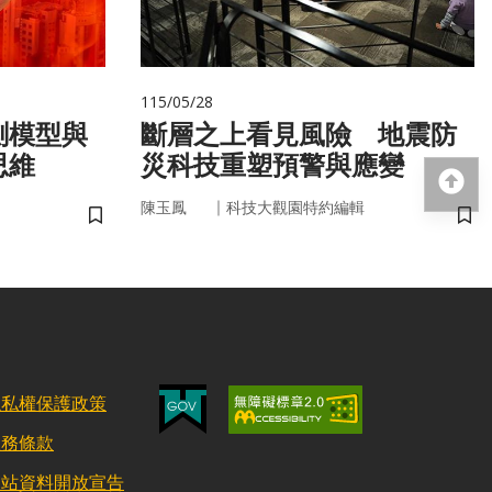
115/05/28
測模型與
斷層之上看見風險 地震防
思維
災科技重塑預警與應變
回
｜
陳玉鳳
科技大觀園特約編輯
儲存書籤
儲
隱私權保護政策
服務條款
網站資料開放宣告