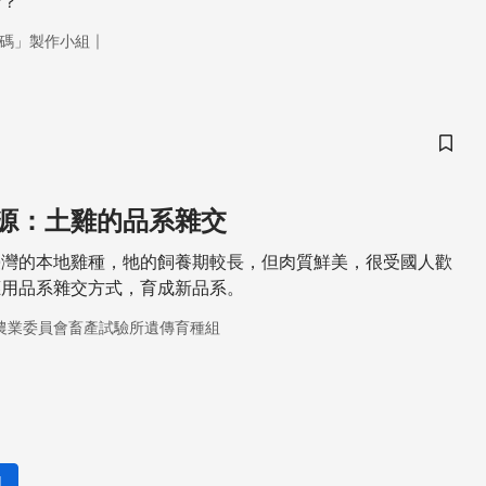
苦？
｜
碼」製作小組
儲存
源：土雞的品系雜交
臺灣的本地雞種，牠的飼養期較長，但肉質鮮美，很受國人歡
應用品系雜交方式，育成新品系。
農業委員會畜產試驗所遺傳育種組
1