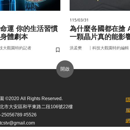
115/03/31
的生活習慣
為什麼各國都在搶 A
身體劇本
一顆晶片真的能影
嗎？
｜
技大觀園特約記者
洪孟樊
科技大觀園特約編輯
儲存書籤
開啟
2020 All Rights Reserved.
北市大安區和平東路二段106號22樓
25056789 #5526
stv@gmail.com