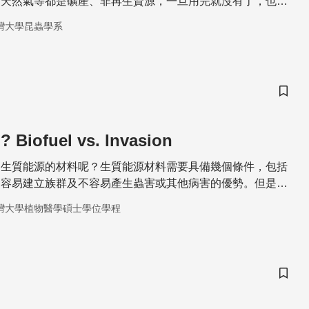
、天然氣等都是礦產、非再生資源，一旦用完就沒有了，也無
等它在地底下形成，需要上百萬年的時間
灣大學昆蟲學系
儲存
iofuel vs. Invasion
為生質能源的材料呢？生質能源材料需要具備幾個條件，包括
、容易建立族群及不容易產生蟲害或其他病害的優勢。但是，
些優勢不也是絕大多數入侵種 的生物特性嗎？因此，在生質
灣大學植物醫學碩士學位學程
中，許多生態學者憂心忡忡，躭心推動生質能源可能造成入侵
各國研究及計畫的推動下，相關的管控及規範似乎已經降低生
種的風險
儲存