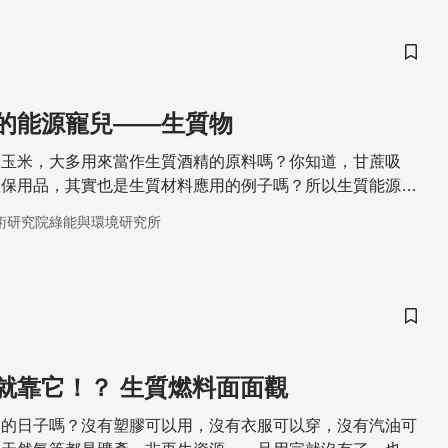
儲存
的能源寵兒——生質物
的玉米，大多用來當作生質酒精的原料嗎？你知道，甘蔗吸
環保用品，其實也是生質材料應用的例子嗎？所以生質能源，
？化石能源會枯竭，但取之於生物或其產生的有機物質的生質
術研究院綠能與環境研究所
經應的。本篇文章即介紹了生質能源的定義、技術，以及在人
，一起來認識這個能源界的寵兒吧！
儲存
就靠它！？ 生質燃料面面觀
油的日子嗎？沒有塑膠可以用，沒有衣服可以穿，沒有汽油可