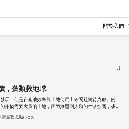
關於我們
儲存
蹟，藻類救地球
勃發展，但是在產油效率與土地使用上等問題尚待克服。例
油的作物需要大量的土地，因而擠壓到人類的生活空間，或糧
，因此勢必對人類生活造成重大影響。目前生質能源的新興研
學講座教授兼副校長
類發展，因為藻類可以立體栽培，能夠相對減少大量土地的使