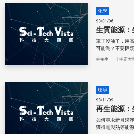
化學
98/01/06
生質能源：
車子沒油了，用
可能嗎？不要懷疑
酒精！
｜
林祐生
中正大
環境
93/11/09
再生能源：
如何尋求新且潔
獲得電與熱等能