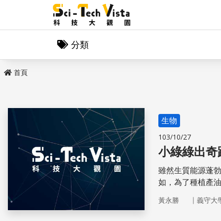
分類
首頁
生物
103/10/27
小綠綠出奇
雖然生質能源蓬
如，為了種植產
食作物的種植等
｜
黃永勝
義守大
究多朝向利用藻
用