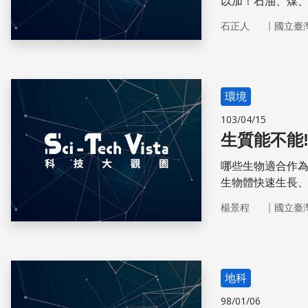
以加！石油、煤
法製造出來；要
｜
石正人
國立臺
環境
103/04/15
生質能不能!? B
哪些生物適合作
生物體快速生長
換個角度想想，這
｜
楊景程
國立臺
能源的發展歷史
種問題。然而在
質材料成為入侵
地科
98/01/06