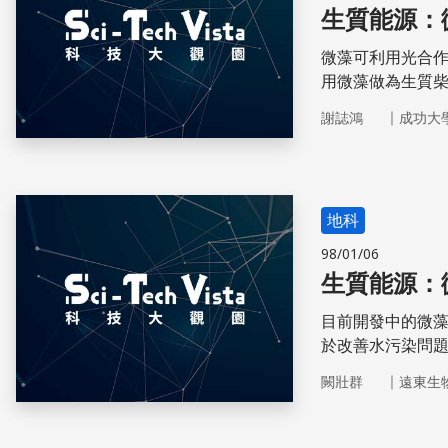
生質能源：
微藻可利用光合
用微藻做為生質
｜
謝誌鴻
成功大
地科
98/01/06
生質能源：
目前開發中的微
於改善水污染問
能源再生的雙重
｜
闕壯群
遠東生