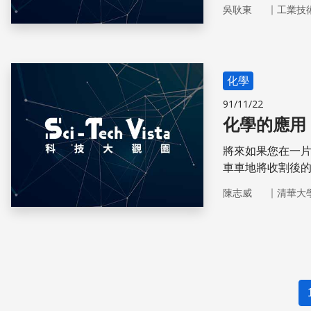
源，僅次於石油
｜
吳耿東
工業技
化學
91/11/22
化學的應用
將來如果您在一
車車地將收割後
正是生化柴油的
｜
陳志威
清華大