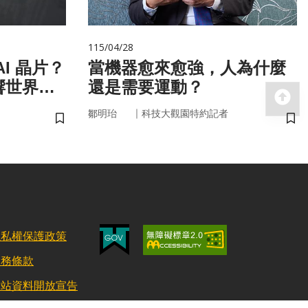
115/04/28
I 晶片？
當機器愈來愈強，人為什麼
響世界
還是需要運動？
回
｜
鄒明珆
科技大觀園特約記者
儲存書籤
儲
隱私權保護政策
服務條款
網站資料開放宣告