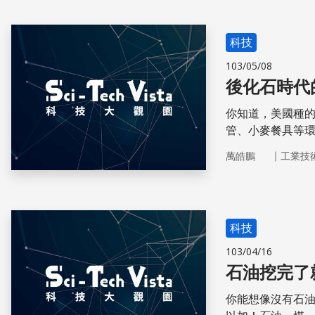
科技
103/05/08
後化石時代
你知道，美國種
管、小麥餐具等
到底在紅什麼呢
｜
萬皓鵬
工業技
物，是可以永續
類生活上的應用
科技
103/04/16
石油挖完了
你能想像沒有石