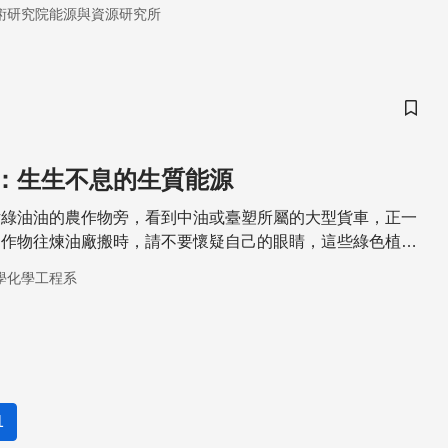
、煤及天然氣。
術研究院能源與資源研究所
儲存
：生生不息的生質能源
片綠油油的農作物旁，看到中油或臺塑所屬的大型貨車，正一
的作物往煉油廠搬時，請不要懷疑自己的眼睛，這些綠色植物
來源。
學化學工程系
1