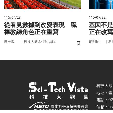
115/04/28
115/07/22
從看見數據到改變表現 職
基因不是命運 你
棒教練角色正在重寫
正在改寫
｜
｜
陳玉鳳
科技大觀園特約編輯
鄒明珆
科
儲存書籤
科技大觀園 ©
地址：臺
電話：02-
信箱：nstc