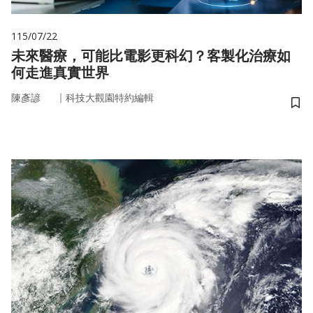
115/07/22
未來醫療，可能比電影更科幻？客製化治療如
何走進真實世界
｜
陳彥諺
科技大觀園特約編輯
儲