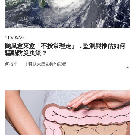
115/05/28
颱風愈來愈「不按常理走」，監測與推估如何
驅動防災決策？
｜
何楷平
科技大觀園特約記者
儲