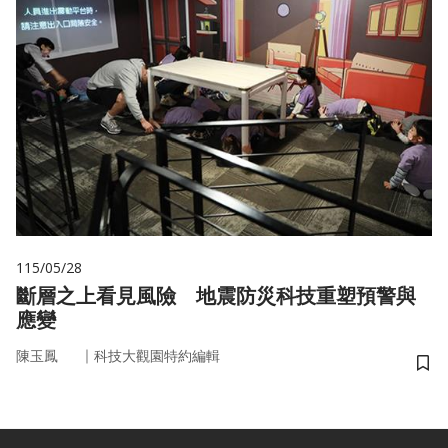
115/05/28
斷層之上看見風險 地震防災科技重塑預警與
應變
｜
陳玉鳳
科技大觀園特約編輯
儲