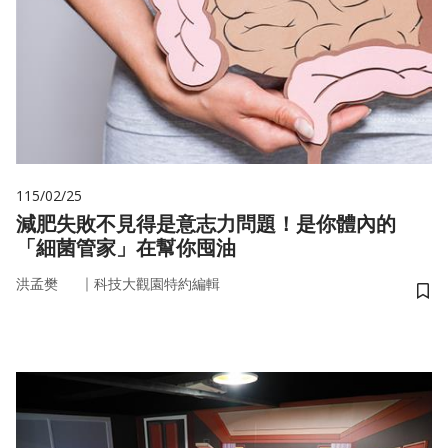
115/02/25
減肥失敗不見得是意志力問題！是你體內的
「細菌管家」在幫你囤油
｜
洪孟樊
科技大觀園特約編輯
儲