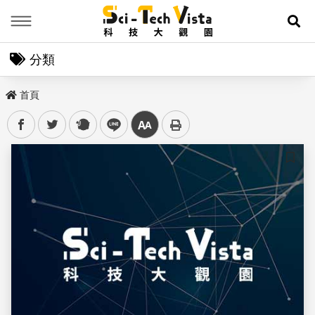
Menu
展
分類
首頁
facebook
twitter
plurk
line
中
儲存