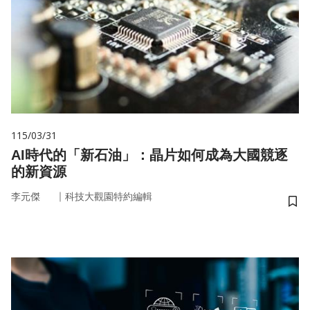
115/03/31
AI時代的「新石油」：晶片如何成為大國競逐
的新資源
｜
李元傑
科技大觀園特約編輯
儲