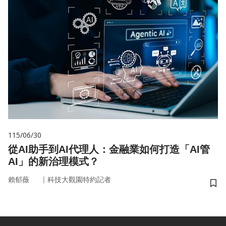
115/06/30
從AI助手到AI代理人：金融業如何打造「AI管
AI」的新治理模式？
｜
賴郁薇
科技大觀園特約記者
儲