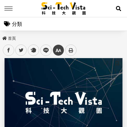
Menu
展
分類
首頁
facebook
twitter
plurk
line
中
儲存