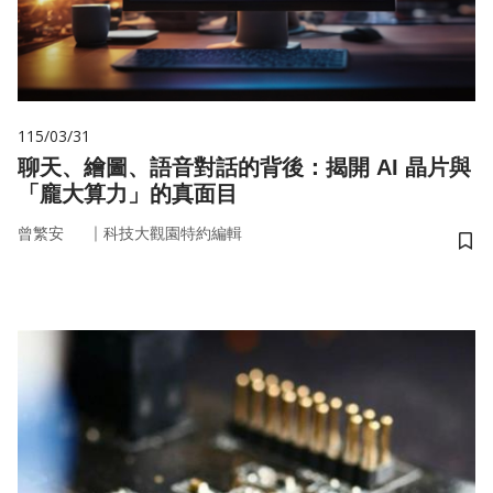
115/03/31
聊天、繪圖、語音對話的背後：揭開 AI 晶片與
「龐大算力」的真面目
｜
曾繁安
科技大觀園特約編輯
儲