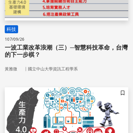
科技
107/09/26
一波工業改革浪潮（三）─智慧科技革命，台灣
的下一步棋？
｜
黃雅微
國立中山大學資訊工程學系
儲存