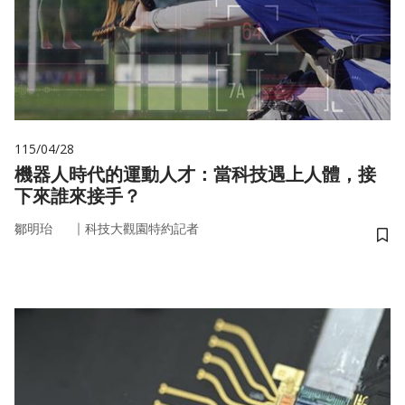
115/04/28
機器人時代的運動人才：當科技遇上人體，接
下來誰來接手？
｜
鄒明珆
科技大觀園特約記者
儲