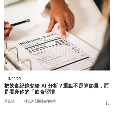
115/02/25
把飲食紀錄交給 AI 分析？重點不是算熱量，而
是看穿你的「飲食習慣」
｜
黃宜稜
科技大觀園特約編輯
儲