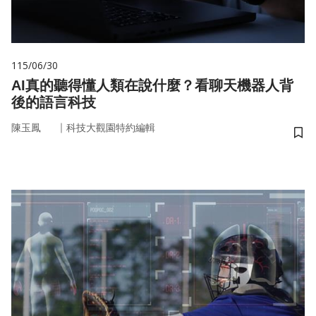
115/06/30
AI真的聽得懂人類在說什麼？看聊天機器人背
後的語言科技
｜
陳玉鳳
科技大觀園特約編輯
儲