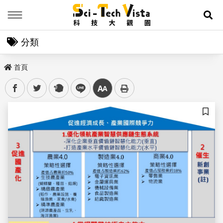
Menu
展
分類
首頁
facebook
twitter
plurk
line
中
儲存