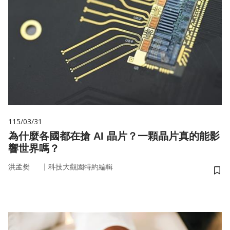
115/03/31
為什麼各國都在搶 AI 晶片？一顆晶片真的能影
響世界嗎？
｜
洪孟樊
科技大觀園特約編輯
儲