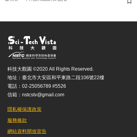
儲
科技大觀園 ©2020 All Rights Reserved.
地址：臺北市大安區和平東路二段106號22樓
電話：02-25056789 #5526
信箱：nstcstv@gmail.com
隱私權保護政策
服務條款
網站資料開放宣告