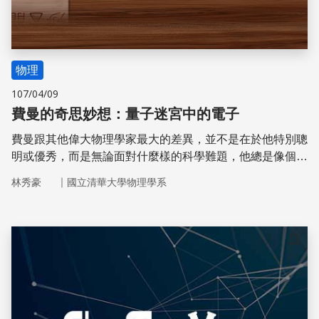
物理
107/04/09
費曼的奇思妙想：量子迷宮中的電子
費曼跟其他偉大物理學家最大的差異，並不是在於他特別聰
明或優秀，而是無論面對什麼樣的科學難題，他總是像個小
孩一樣，既好奇又充滿獨特的點子。也就是因為如此特別的
｜
林秀豪
國立清華大學物理學系
思考模式，當理論學家仍在就著雙狹縫實驗結果，爭論電子
究竟是波還是粒子時，費曼已經跳過這個非黑即白的常人邏
輯，調皮地設想各種可能性了。
儲存