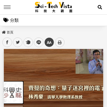
Menu
展
分類
首頁
facebook
twitter
plurk
line
中
儲存