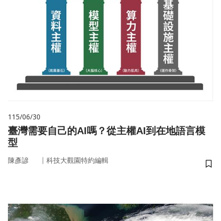
115/06/30
臺灣需要自己的AI嗎？從主權AI到在地語言模
型
｜
陳彥諺
科技大觀園特約編輯
儲