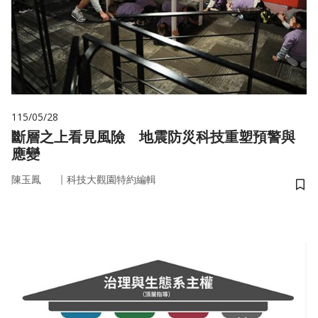
115/05/28
斷層之上看見風險 地震防災科技重塑預警與
應變
｜
陳玉鳳
科技大觀園特約編輯
儲