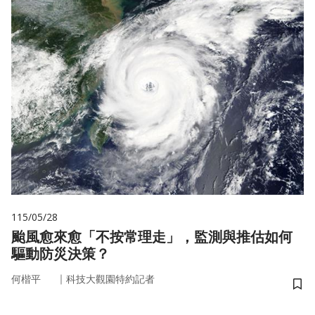
115/05/28
颱風愈來愈「不按常理走」，監測與推估如何
驅動防災決策？
｜
何楷平
科技大觀園特約記者
儲