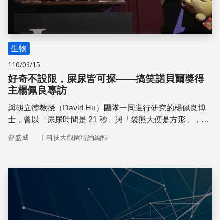
生物
110/03/15
好奇不設限，屎尿皆可探——搞笑諾貝爾獎得
主楊佩良專訪
與胡立德教授（David Hu）團隊一同進行研究的楊佩良博
士，曾以「尿尿時間是 21 秒」與「袋熊大便是方形」，兩
次登上搞笑諾貝爾獎頒獎典禮。問起她是不是為了搞笑諾貝
｜
曹盛威
科技大觀園特約編輯
爾獎，刻意以「屎尿」作為研究主題，她只淡淡說了一句：
「從頭到尾想都沒想過！」又追問她為什麼要做這些研究，
楊佩良博士笑著說：「你不覺得這很有趣嗎？」
儲存