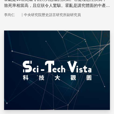
致死率相當高，且症狀令人驚駭。霍亂是講究體面的中產階
級深深畏懼的疾病。相傳，解開霍亂傳播方式之謎的科學英
｜
李尚仁
中央研究院歷史語言研究所副研究員
雄是史諾（John Snow），然而他真實的事蹟與貢獻為何
呢？
儲存