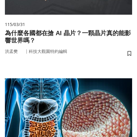
115/03/31
為什麼各國都在搶 AI 晶片？一顆晶片真的能影
響世界嗎？
｜
洪孟樊
科技大觀園特約編輯
儲