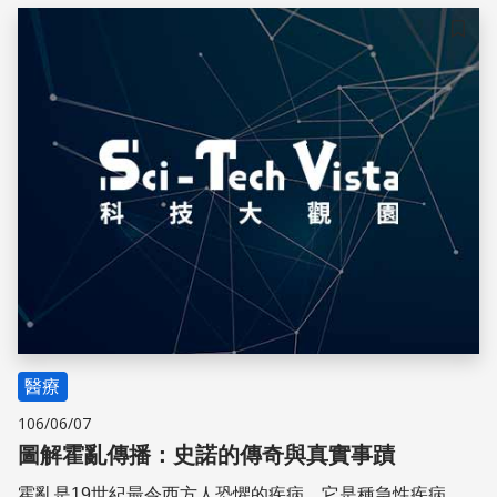
卡。
儲存
醫療
106/06/07
圖解霍亂傳播：史諾的傳奇與真實事蹟
霍亂是19世紀最令西方人恐懼的疾病。它是種急性疾病，