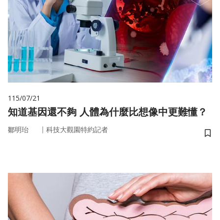
115/07/21
知道基因還不夠 人體為什麼比想像中更難懂？
｜
鄒明珆
科技大觀園特約記者
儲