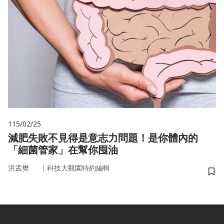
115/02/25
減肥失敗不見得是意志力問題！是你體內的
「細菌管家」在幫你囤油
｜
洪孟樊
科技大觀園特約編輯
儲