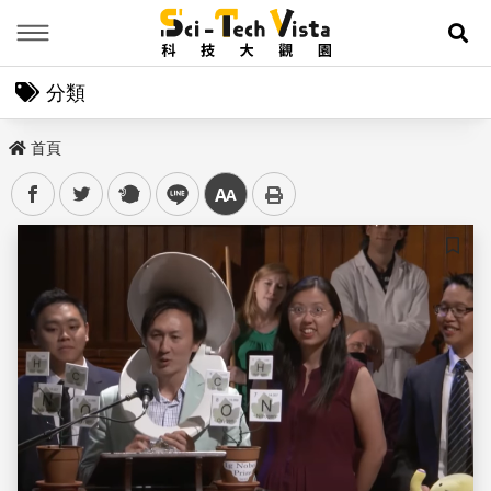
Menu
展
分類
首頁
facebook
twitter
plurk
line
中
儲存