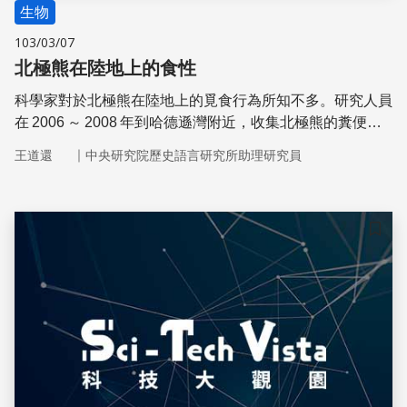
生物
103/03/07
北極熊在陸地上的食性
科學家對於北極熊在陸地上的覓食行為所知不多。研究人員
在 2006 ～ 2008 年到哈德遜灣附近，收集北極熊的糞便分
析食性。結果顯示，北極熊在陸地上是隨遇而安又有效率的
｜
王道還
中央研究院歷史語言研究所助理研究員
覓食者。
儲存