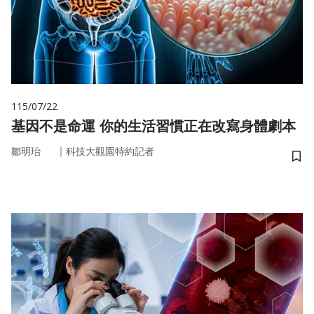
115/07/22
基因不是命運 你的生活習慣正在改寫身體劇本
｜
鄒明珆
科技大觀園特約記者
儲