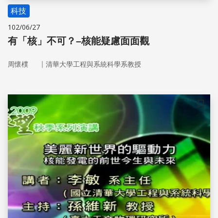
科技
102/06/27
有「核」不可？–核能疑慮面面觀
｜
周懷樸
清華大學工程與系統科學系教授
儲存