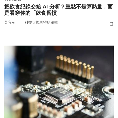
把飲食紀錄交給 AI 分析？重點不是算熱量，而
是看穿你的「飲食習慣」
｜
黃宜稜
科技大觀園特約編輯
儲