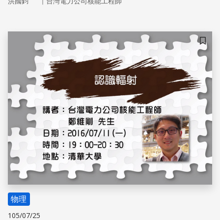
｜
洪國鈞
台灣電力公司核能工程師
儲存
物理
105/07/25