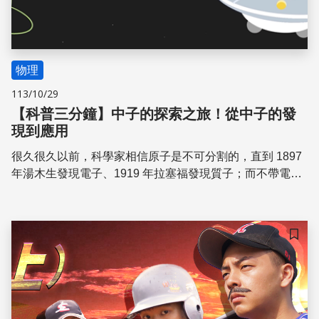
物理
113/10/29
【科普三分鐘】中子的探索之旅！從中子的發
現到應用
很久很久以前，科學家相信原子是不可分割的，直到 1897
年湯木生發現電子、1919 年拉塞福發現質子；而不帶電的
中子到了 1932 年才被查兌克發現。中子既然這麼低調，發
現它有什麼好處呢？因為中子不帶電、相對穩定，可以應用
在醫學、工業、核能⋯⋯等領域。一起來認識它吧！
儲存