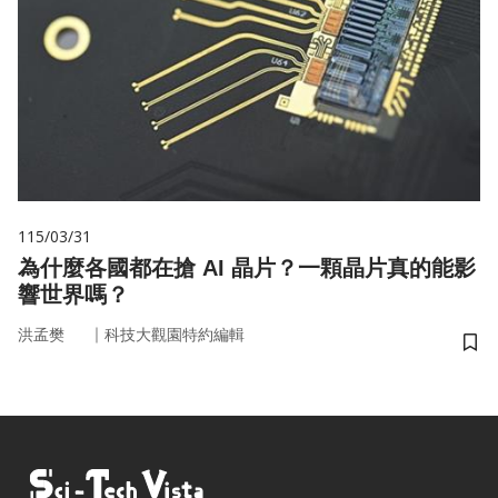
115/03/31
為什麼各國都在搶 AI 晶片？一顆晶片真的能影
響世界嗎？
｜
洪孟樊
科技大觀園特約編輯
儲