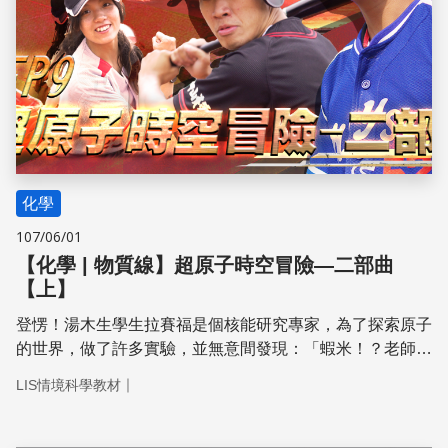
化學
107/06/01
【化學 | 物質線】超原子時空冒險—二部曲
【上】
登愣！湯木生學生拉賽福是個核能研究專家，為了探索原子
的世界，做了許多實驗，並無意間發現：「蝦米！？老師說
錯了！」原子的內部可能不像是一顆有西瓜籽散落的西瓜模
｜
LIS情境科學教材
型，而是⋯⋯