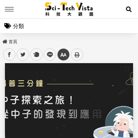
Menu
展
分類
首頁
facebook
twitter
plurk
line
中
儲存