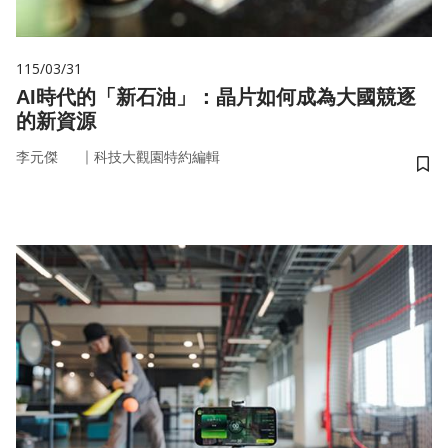
115/03/31
AI時代的「新石油」：晶片如何成為大國競逐
的新資源
｜
李元傑
科技大觀園特約編輯
儲