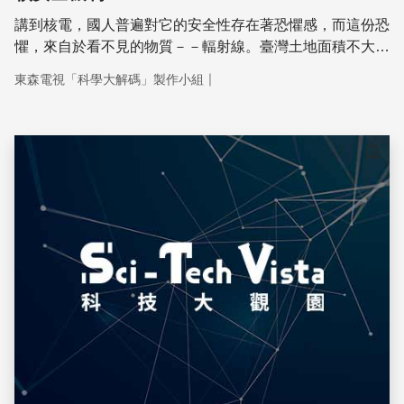
講到核電，國人普遍對它的安全性存在著恐懼感，而這份恐
懼，來自於看不見的物質－－輻射線。臺灣土地面積不大，
卻已經發展到興建四座核電廠的進度，這麼密集的核電廠，
｜
東森電視「科學大解碼」製作小組
是否真的會威脅島上居民的健康呢？為了降低國人對核電輻
射線的恐懼，同時提高供電的潔淨與安全性，光是原子爐的
安全設計部份，科學家們就足足用了5道圍組體來杜絕放射
線，除了硬體的設備之外，還有哪些核管技術？這些安全機
儲存
制是否真的能掌控所有突發的危機？透過下面的報導，讓我
們一起來解碼。