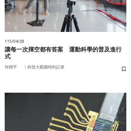
115/04/28
讓每一次揮空都有答案 運動科學的普及進行
式
｜
何楷平
科技大觀園特約記者
儲