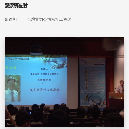
認識輻射
｜
鄭維剛
台灣電力公司核能工程師
儲存