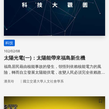
科技
102/02/08
太陽光電(一)：太陽能帶來福島新生機
福島居民藉由核能事故的發生，領悟到依賴核能電力的風
險，轉而自立發展太陽能供電，改變人民必須完全依賴政府
提供能源的傳統觀念和權力關係，同時也達到對環境友善和
｜
潘美玲
國立交通大學人文社會學系
永續能源的效果。
儲存