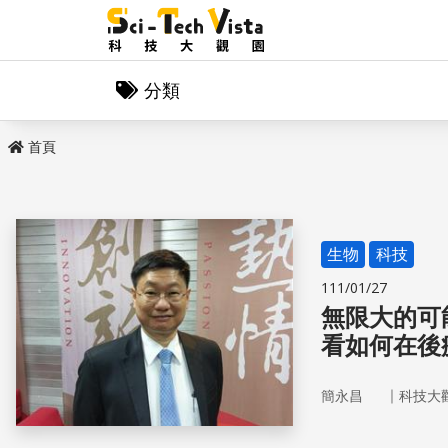
分類
首頁
生物
科技
111/01/27
無限大的可
看如何在後
｜
簡永昌
科技大