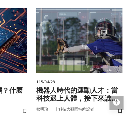
115/04/28
嗎？什麼
機器人時代的運動人才：當
科技遇上人體，接下來誰來
回
接手？
｜
鄒明珆
科技大觀園特約記者
儲存書籤
儲