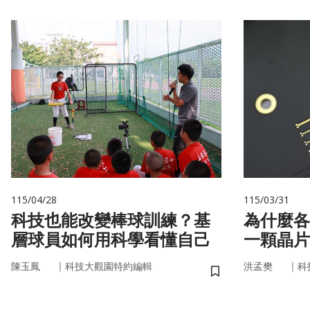
115/04/28
115/03/31
科技也能改變棒球訓練？基
為什麼各
層球員如何用科學看懂自己
一顆晶片
嗎？
｜
｜
陳玉鳳
科技大觀園特約編輯
洪孟樊
科
儲存書籤