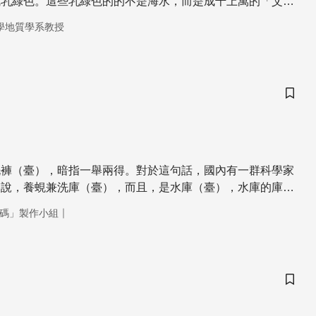
成乳綠色。這些乳綠色的的不是海水，而是成千上萬的「艾密
營養鹽而大量繁殖。千萬不要覺得這是海水污染，「艾密利」
學地質學系教授
要的任務呢！
儲存
洗褲（臺），暗指一舉兩得。對於這句話，國內有一群科學家
們說，養蜆兼洗庫（臺），而且，是水庫（臺），水庫的庫。
家要養蜆，來幫水庫洗澡，解決優養化的問題。您一定有聽過
｜
碼」製作小組
康食品，但您知道蜆除了幫我們人類保健康之外，它還可以保
為環保署跟中研院從去年開始聯手合作，在水庫裡養蜆，希望
然工法，一舉解決水庫優養化，讓水庫永保健康。
儲存