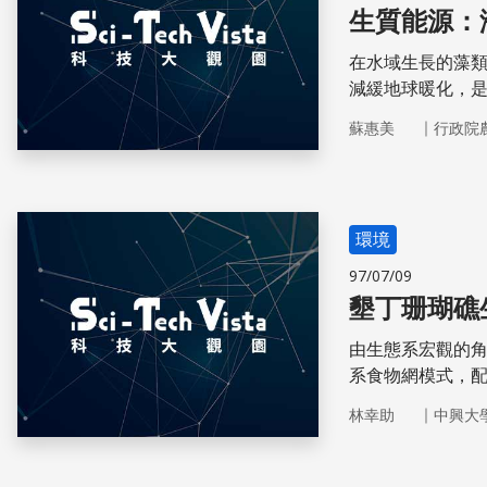
生質能源：
在水域生長的藻
減緩地球暖化，
｜
蘇惠美
行政院
環境
97/07/09
墾丁珊瑚礁
由生態系宏觀的
系食物網模式，
因和可能過程。
｜
林幸助
中興大