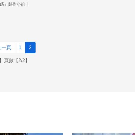
多海洋無脊椎動物共生的藻類，屬於渦鞭毛藻。比較特別的是
｜
碼」製作小組
們都住在珊瑚的細胞裡面。這是一個非常有趣的生命現象，一
在動物的細胞裡面。
上一頁
1
2
】頁數【2/2】