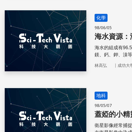
化學
98/06/05
海水資源：
海水的組成有96
鎂、鈣、鉀、溴
色產業」的有利
｜
林高弘
成功大
地科
98/05/07
蓋婭的小精
衛星影像經常捕