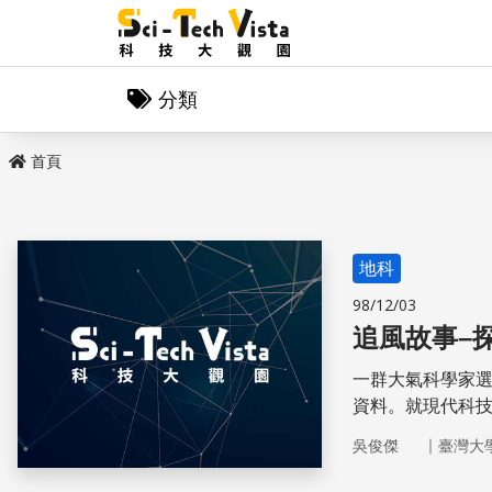
分類
首頁
地科
98/12/03
追風故事–
一群大氣科學家
資料。就現代科
遙測無法量取的
｜
吳俊傑
臺灣大