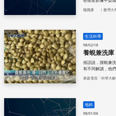
在衛星影像中染
利」因為豐富的
｜
魏國彥
臺灣大
們可是身負著重
生活科學
98/02/18
養蜆兼洗庫
俗語說，摸蜆兼
有不同解讀，他
意思是說，科學
東森電視「科學大解
一種叫蜆精的健
水庫的健康。因
透過食物鏈的自
地科
98/01/06