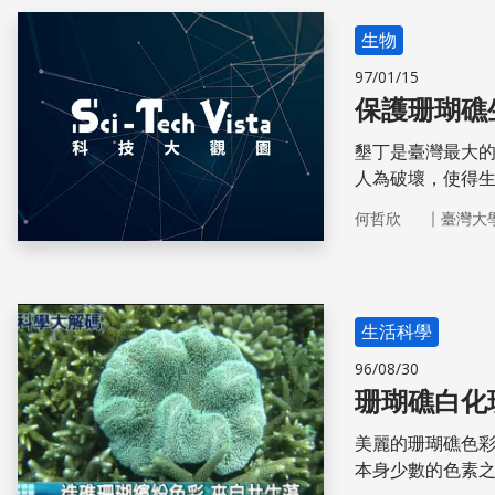
生物
97/01/15
保護珊瑚礁
墾丁是臺灣最大
人為破壞，使得
重要。
｜
何哲欣
臺灣大
生活科學
96/08/30
珊瑚礁白化
美麗的珊瑚礁色
本身少數的色素