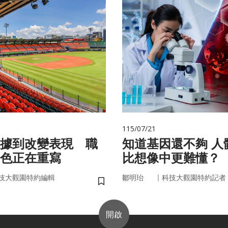
115/07/21
據到改變表現 職
知道基因還不夠 人體為什麼
色正在重寫
比想像中更難懂？
｜
技大觀園特約編輯
鄒明珆
科技大觀園特約記者
儲存書籤
開啟