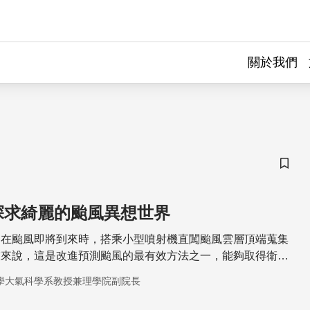
關於我們
儲存
探求綺麗的颱風異想世界
選在颱風即將到來時，搭乘小型噴射機直闖颱風雲層頂端蒐集
技來說，這是改進預測颱風的最有效方法之一，能夠取得衛星
關鍵資料。
學大氣科學系教授兼理學院副院長