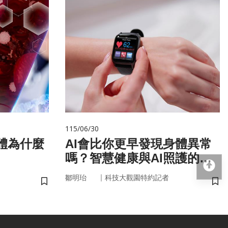
115/06/30
AI會比你更早發現身體異常
嗎？智慧健康與AI照護的未
回
來
｜
鄒明珆
科技大觀園特約記者
儲存書籤
儲