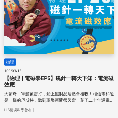
物理
109/03/13
【物理 | 電磁學EP5】磁針一轉天下知：電流磁
效應
大驚奇：軍艦被雷打，船上鐵製品居然會相吸！相信電和磁
是一樣的厄斯特，聽到軍艦新聞很興奮，花了二十年通電各
種物質，但就是無法吸東西。還好發現放在通電導線旁的指
｜
LIS情境科學教材
南針會偏轉，才知道是「電流」產生磁力，從此科學界進入