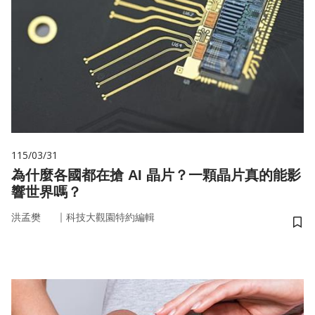
115/03/31
為什麼各國都在搶 AI 晶片？一顆晶片真的能影
響世界嗎？
｜
洪孟樊
科技大觀園特約編輯
儲