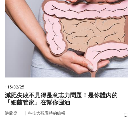
115/02/25
減肥失敗不見得是意志力問題！是你體內的
「細菌管家」在幫你囤油
｜
洪孟樊
科技大觀園特約編輯
儲