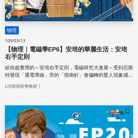
物理
109/03/13
【物理｜電磁學EP6】安培的華麗生活：安培
右手定則
給你超實用的～安培右手定則，電磁研究大進展～受到厄斯
特發現「通電導線」旁的「指南針」會偏轉的驚人現象感
召，超級有錢又喜愛數學的安培認為「所有磁力都是電
｜
LIS情境科學教材
流」，開始了一連串的電磁實驗，發現通電的載流銅線圈和
磁鐵的吸引力效果一樣後，更提出能描述磁鐵內有一圈圈電
流的「 安培右手定則」，從此安培被尊稱為「電學的牛
頓」～
儲存