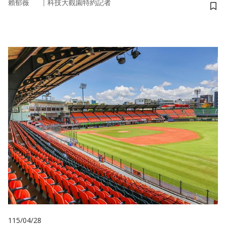
｜
賴郁薇
科技大觀園特約記者
儲
115/04/28