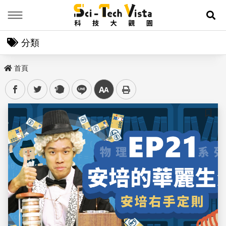
Menu
展
分類
首頁
facebook
twitter
plurk
line
中
儲存