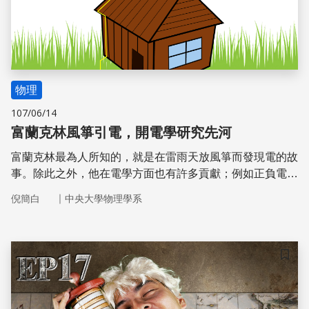
物理
107/06/14
富蘭克林風箏引電，開電學研究先河
富蘭克林最為人所知的，就是在雷雨天放風箏而發現電的故
事。除此之外，他在電學方面也有許多貢獻；例如正負電的
名稱是他首先提出的，並發明避雷針，以及導體
｜
倪簡白
中央大學物理學系
（conductor）、電容器（condenser）、電池（battery）
等名詞的發明，因而成為電學研究之先河。
儲存