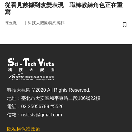
從看見數據到改變表現 職棒教練角色正在重
寫
｜
陳玉鳳
科技大觀園特約編輯
儲
科技大觀園 ©2020 All Rights Reserved.
地址：臺北市大安區和平東路二段106號22樓
電話：02-25056789 #5526
信箱：nstcstv@gmail.com
隱私權保護政策