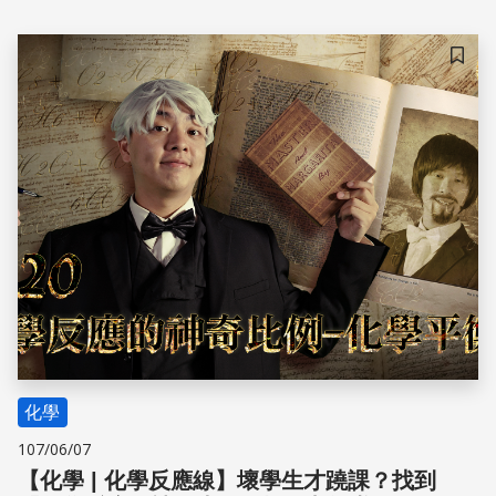
儲存
化學
107/06/07
【化學 | 化學反應線】壞學生才蹺課？找到