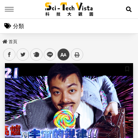
Menu
展
分類
首頁
facebook
twitter
plurk
line
中
儲存