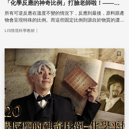
「化學反應的神奇比例」打臉老師啦！——化
學平衡【下】
所有可逆反應在溫度不變的情況下，反應到最後，原料跟產
物會呈現特殊的比例。而這些固定比例則源自於物質的濃度
和吸引力所達到的「反應平衡」。
｜
LIS情境科學教材
儲存