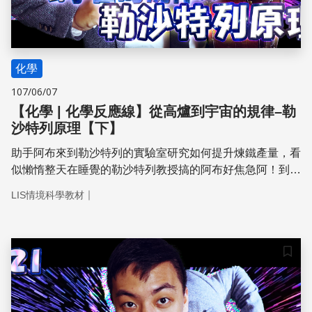
化學
107/06/07
【化學 | 化學反應線】從高爐到宇宙的規律–勒
沙特列原理【下】
助手阿布來到勒沙特列的實驗室研究如何提升煉鐵產量，看
似懶惰整天在睡覺的勒沙特列教授搞的阿布好焦急阿！到底
一氧化碳的可逆反應跟提升煉鐵產量有什麼關係呢？
｜
LIS情境科學教材
儲存