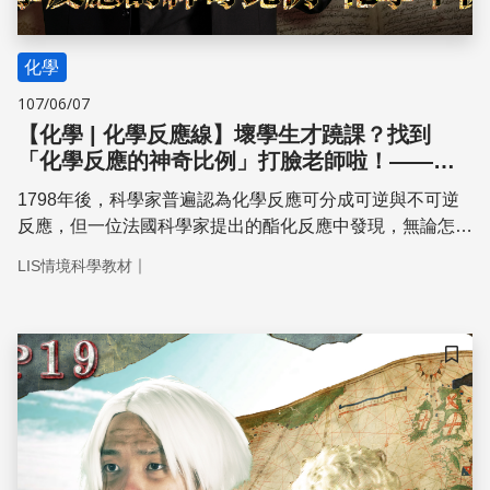
化學
107/06/07
【化學 | 化學反應線】壞學生才蹺課？找到
「化學反應的神奇比例」打臉老師啦！——化
學平衡【上】
1798年後，科學家普遍認為化學反應可分成可逆與不可逆
反應，但一位法國科學家提出的酯化反應中發現，無論怎麼
反應，反應物和生成物的比例都是固定的。
｜
LIS情境科學教材
儲存