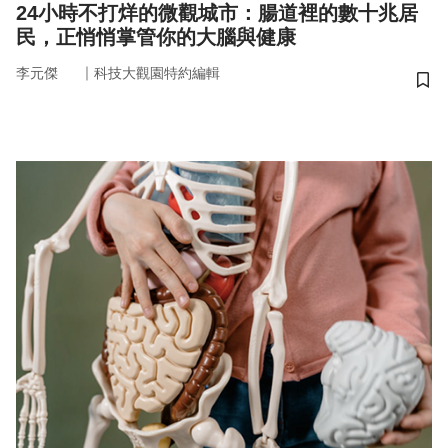
24小時不打烊的微觀城市：腸道裡的數十兆居
民，正悄悄掌管你的大腦與健康
｜
李元傑
科技大觀園特約編輯
儲