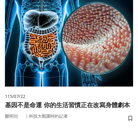
115/07/22
基因不是命運 你的生活習慣正在改寫身體劇本
｜
鄒明珆
科技大觀園特約記者
儲