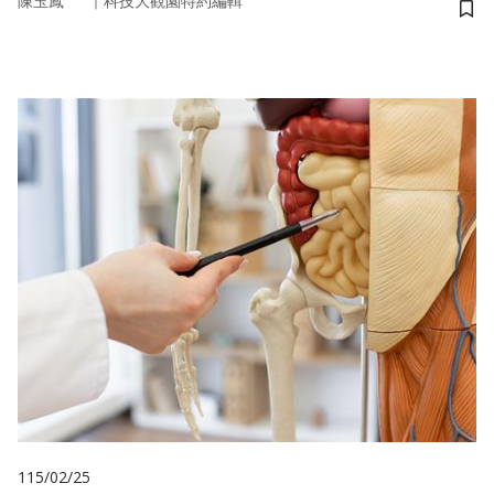
｜
陳玉鳳
科技大觀園特約編輯
儲
115/02/25