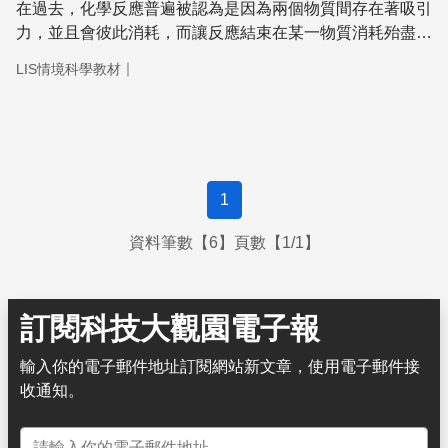
在過去，化學反應普遍被認為是因為兩個物質間存在著吸引
力，並且會彼此消耗，而讓反應結束在某一物質消耗殆盡
時，所以是一種不可逆的單向反應。不過事實真是如此嗎？
｜
LIS情境科學教材
這股「吸引力」在當時的科學界引發了熱烈的討論，而貝托
萊就是在當時候研究化學反應的專家之一。
1
資料筆數【6】頁數【1/1】
訂閱科技大觀園電子報
輸入你的電子郵件地址訂閱網站新文章，使用電子郵件接
收通知。
電子郵件地址