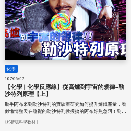
化學
107/06/07
【化學 | 化學反應線】從高爐到宇宙的規律–勒
沙特列原理【上】
助手阿布來到勒沙特列的實驗室研究如何提升煉鐵產量，看
似懶惰整天在睡覺的勒沙特列教授搞的阿布好焦急阿！到底
一氧化碳的可逆反應跟提升煉鐵產量有什麼關係呢？
｜
LIS情境科學教材