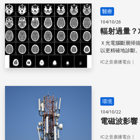
醫療
104/10/26
輻射過量？
Ｘ光電腦斷層掃
以更精確地診斷
｜
IC之音廣播電台
環境
104/10/22
電磁波影響
｜
IC之音廣播電台