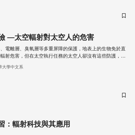
儲存
險 —太空輻射對太空人的危害
層、電離層、臭氧層等多重屏障的保護，地表上的生物免於直
的輻射危害，但在太空執行任務的太空人卻沒有這些防護，生
輻射威脅。太空中有哪些常見的輻射、它們又會對太空人造成
華大學中文系
儲存
習：輻射科技與其應用