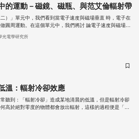
中的運動－磁鏡、磁瓶、與范艾倫輻射帶
二）」單元中，我們看到當電子速度與磁場垂直 時，電子在
做圓周運動。在這個單元中，我們將討 論電子速度與磁場不
動軌跡。
學光電學研究所
儲存
低溫：輻射冷卻效應
常常聽到：「輻射冷卻」造成某地清晨的低溫，但是輻射冷卻
任何高於絕對零度的物體都會放出輻射，這樣的過程便是「輻
從冬天的低溫到溫室效應都是因為它的緣故！