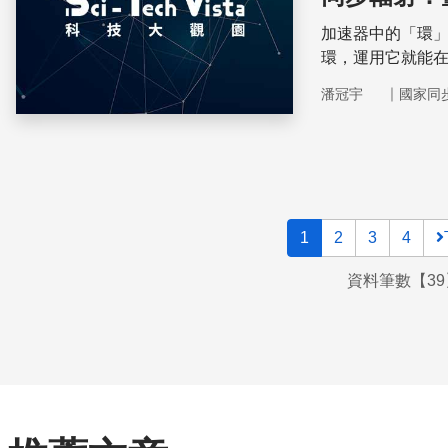
加速器中的「環
環，運用它就能
｜
潘冠宇
國家同
1
2
3
4
資料筆數【39