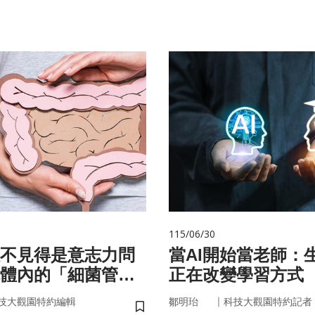
115/06/30
不見得是意志力問
當AI開始當老師：生
體內的「細菌管
正在改變學習方式
你囤油
｜
技大觀園特約編輯
鄒明珆
科技大觀園特約記者
儲存書籤