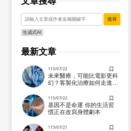
文章搜尋
關鍵字
搜尋
生成式AI
書籤
最新文章
115/07/22
儲存書籤
未來醫療，可能比電影更科
幻？客製化治療如何走進真
實世界
115/07/22
儲存書籤
基因不是命運 你的生活習
慣正在改寫身體劇本
書籤
115/07/21
儲存書籤