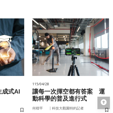
115/04/28
成式AI
讓每一次揮空都有答案 運
動科學的普及進行式
回
｜
何楷平
科技大觀園特約記者
儲存書籤
儲