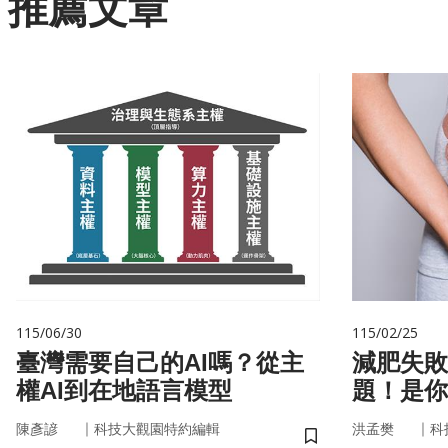
推薦文章
115/06/30
115/02/25
臺灣需要自己的AI嗎？從主
減肥失敗
權AI到在地語言模型
題！是你
家」在幫
｜
｜
陳彥諺
科技大觀園特約編輯
洪孟樊
科
儲存書籤