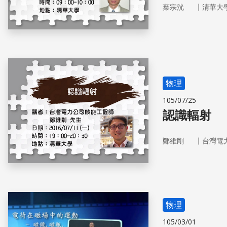
｜
葉宗洸
清華大
物理
105/07/25
認識輻射
｜
鄭維剛
台灣電
物理
105/03/01