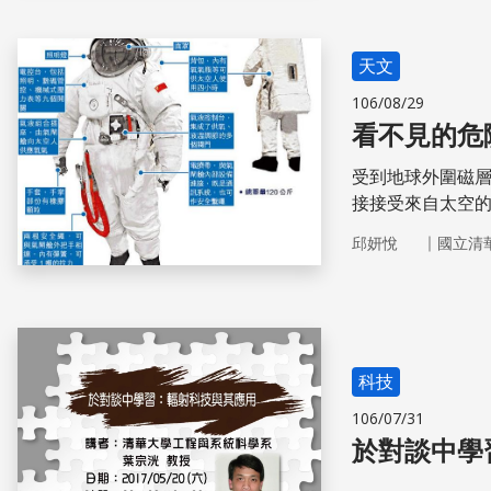
天文
106/08/29
看不見的危
受到地球外圍磁
接接受來自太空
命安全時時遭受
｜
邱妍悅
國立清
什麼傷害呢？
科技
106/07/31
於對談中學