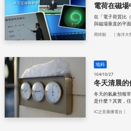
電荷在磁場
在「電子荷質比（
與磁場垂直的平面
垂直時電子的運
｜
周祥順
海洋大
地科
104/10/27
冬天清晨的
冬天的氣象預報
是什麼？其實，
射冷卻效應」，
｜
IC之音廣播電台