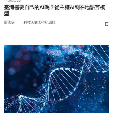
115/06/30
臺灣需要自己的AI嗎？從主權AI到在地語言模
型
｜
陳彥諺
科技大觀園特約編輯
儲