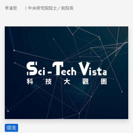
｜
李遠哲
中央研究院院士／前院長
儲存
環境