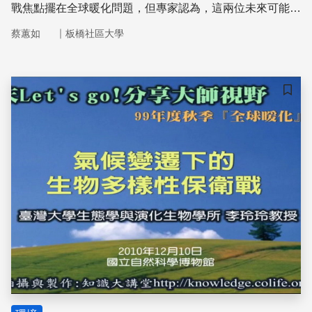
戰焦點擺在全球暖化問題，但專家認為，這兩位未來可能的
領導人，無論如何都不該忽略這個重要議題。
｜
蔡蕙如
板橋社區大學
儲存