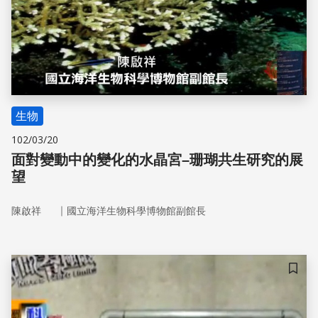
生物
102/03/20
面對變動中的變化的水晶宮–珊瑚共生研究的展
望
｜
陳啟祥
國立海洋生物科學博物館副館長
儲存