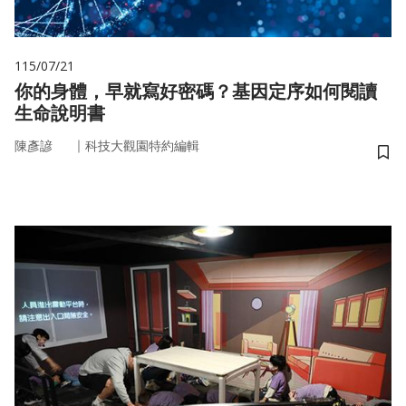
115/07/21
你的身體，早就寫好密碼？基因定序如何閱讀
生命說明書
｜
陳彥諺
科技大觀園特約編輯
儲