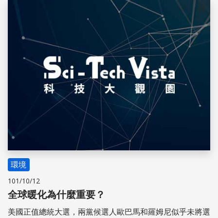
儲存
環境
101/10/12
全球暖化為什麼重要？
美國正值總統大選，兩黨候選人歐巴馬和羅姆尼似乎未將選