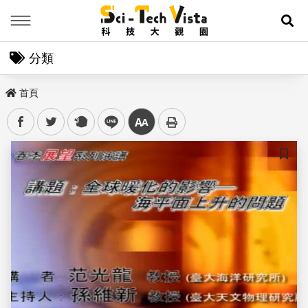
Menu
展
分類
首頁
facebook
twitter
plurk
line
中
儲存