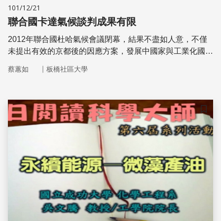
101/12/21
聯合國卡達氣候談判成果有限
2012年聯合國杜哈氣候會議閉幕，結果不盡如人意，不僅
未提出有效的京都後的因應方案，發展中國家與工業化國家
存在歧見也未化解，聯合國警告，全球氣溫增幅壓至攝氏2
｜
蔡蕙如
板橋社區大學
度以下的目標，恐無法達成。
儲存