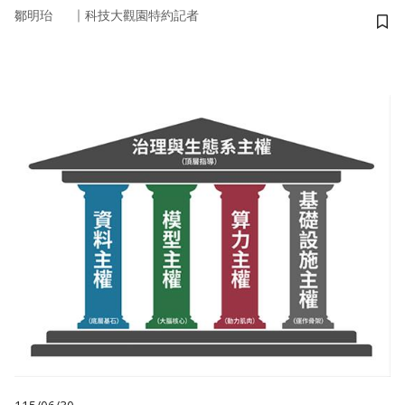
｜
鄒明珆
科技大觀園特約記者
儲