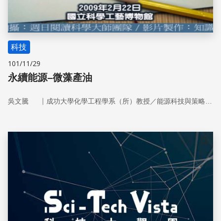
科技
101/11/29
永續能源–微藻產油
｜
吳文騰
成功大學化學工程學系（所）教授／能源科技與策略研究中心主任
儲存