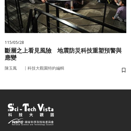
115/05/28
斷層之上看見風險 地震防災科技重塑預警與
應變
｜
陳玉鳳
科技大觀園特約編輯
儲