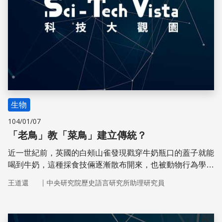
生物
104/01/07
「老鳥」教「菜鳥」建立傳統？
近一世紀前，英國的白頰山雀發現戳穿牛奶瓶口的蓋子就能
喝到牛奶，這種採食技倆逐漸散布開來，也被動物行為學者
稱為「動物傳統」的範例。可是這樣的「傳統」究竟怎麼形
｜
王道還
中央研究院歷史語言研究所助理研究員
成的？英國牛津大學的研究團隊用實驗室裡的食物箱子訓練
一批「老鳥」開門取食，並觀察後來的野外「菜鳥」是否也
能習得這項技能。