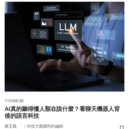
115/06/30
AI真的聽得懂人類在說什麼？看聊天機器人背
後的語言科技
｜
陳玉鳳
科技大觀園特約編輯