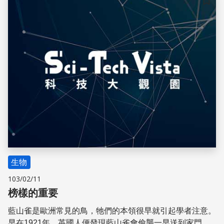
儲存
生物
103/02/11
榜樣的重要
藍山雀是歐洲常見的鳥，牠們的本領很早就引起學者注意。
早在1921年，英國人便發現藍山雀會偷襲一早送到家門口