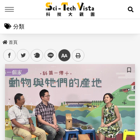
Menu
展
分類
首頁
facebook
twitter
plurk
line
中
儲存