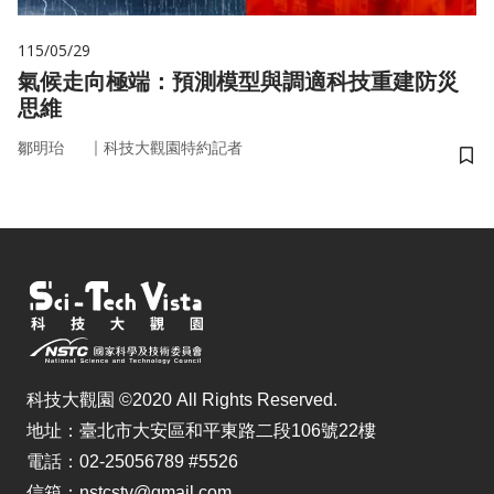
115/05/29
氣候走向極端：預測模型與調適科技重建防災
思維
｜
鄒明珆
科技大觀園特約記者
儲
科技大觀園 ©2020 All Rights Reserved.
地址：臺北市大安區和平東路二段106號22樓
電話：02-25056789 #5526
信箱：nstcstv@gmail.com