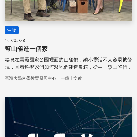
生物
107/05/28
幫山雀造一個家
棲息在雪霸國家公園裡面的山雀們，嬌小靈活不太容易被發
現，且看科學家們如何幫牠們建造巢箱，從中一窺山雀們繁
殖的秘密，也讓遊客有機會認識這些山上的嬌客！
｜
臺灣大學科學教育發展中心、一傳十文教
儲存