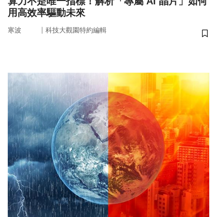
算力不是唯一指標！解析「專屬 AI 晶片」如何
用高效率驅動未來
｜
寒波
科技大觀園特約編輯
儲