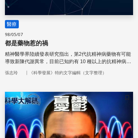
醫療
98/05/07
都是藥物惹的禍
精神醫學界陸續發表研究指出，第2代抗精神病藥物有可能
導致新陳代謝異常，目前已知約有 10 種以上的抗精神病藥
物會使體重增加。
｜
張志玲
《科學發展》特約文字編輯（文字整理）
儲存