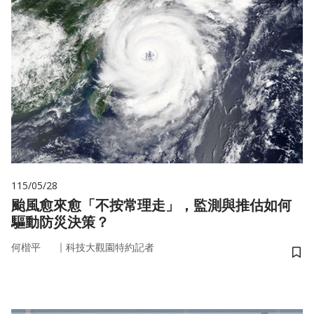
115/05/28
颱風愈來愈「不按常理走」，監測與推估如何
驅動防災決策？
｜
何楷平
科技大觀園特約記者
儲