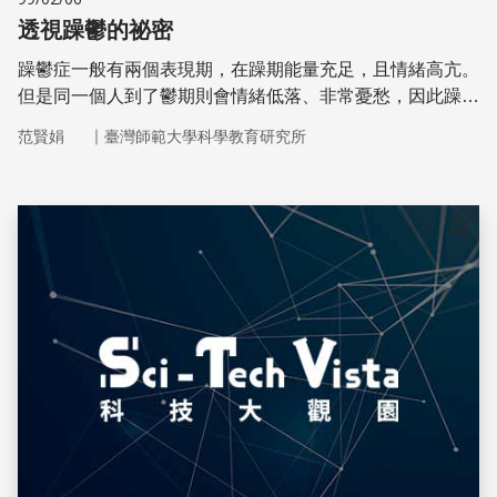
透視躁鬱的祕密
躁鬱症一般有兩個表現期，在躁期能量充足，且情緒高亢。
但是同一個人到了鬱期則會情緒低落、非常憂愁，因此躁鬱
症也稱為「雙向情緒障礙」。
｜
范賢娟
臺灣師範大學科學教育研究所
儲存