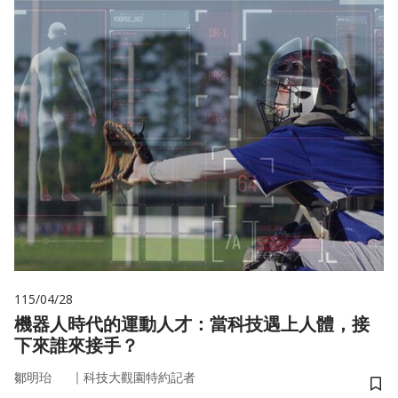
115/04/28
機器人時代的運動人才：當科技遇上人體，接
下來誰來接手？
｜
鄒明珆
科技大觀園特約記者
儲