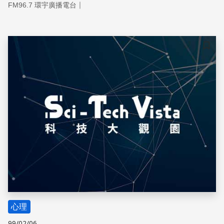
｜
FM96.7 環宇廣播電台
儲存
心理
99/02/06