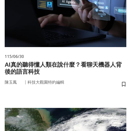
115/06/30
AI真的聽得懂人類在說什麼？看聊天機器人背
後的語言科技
｜
陳玉鳳
科技大觀園特約編輯
儲