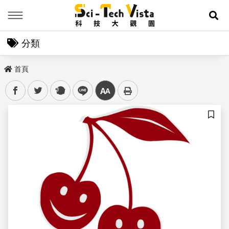
Menu
展
分類
首頁
facebook
twitter
plurk
line
中
儲存