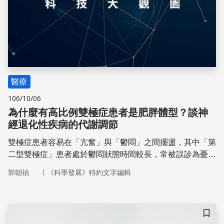
醫療
106/10/06
為什麼有高比例雙極症患者是肥胖體型？談神
經退化性疾病的代謝調節
雙極症患者容易在「亢奮」與「鬱悶」之間擺盪，其中「第
二型雙極症」患者處於鬱悶狀態時間較長，常被誤診為憂鬱
症。血液中是否有什麼因子可以當作雙極症的情緒與精神障
｜
郭朝禎
《科學發展》特約文字編輯
礙指標？在未來，血液中神經滋養因子（BDNF）的濃度高
低或許可以協助醫生針對第二型雙極症患者進行診斷與治
療。
儲存