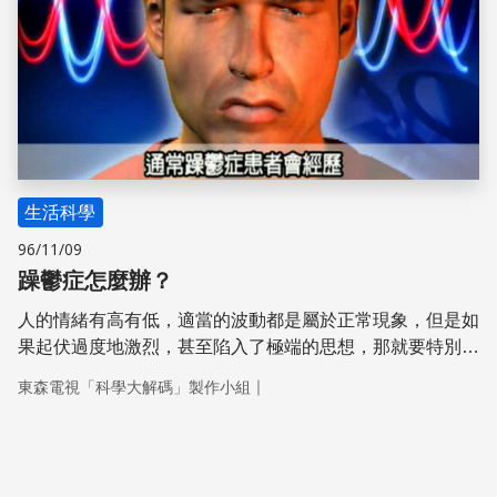
生活科學
96/11/09
躁鬱症怎麼辦？
人的情緒有高有低，適當的波動都是屬於正常現象，但是如
果起伏過度地激烈，甚至陷入了極端的思想，那就要特別注
意了，這些很有可能是罹患躁鬱症的前兆。 躁鬱症屬於慢
｜
東森電視「科學大解碼」製作小組
性病，只要適當的治療，其實患者和常人無異。而社會大眾
若是能用更開放的態度面對躁鬱患者，給予適度的關懷以及
陪伴，說不定透過躁鬱症患者擁有的潛在能量，還能為我們
開創不一樣的視野。