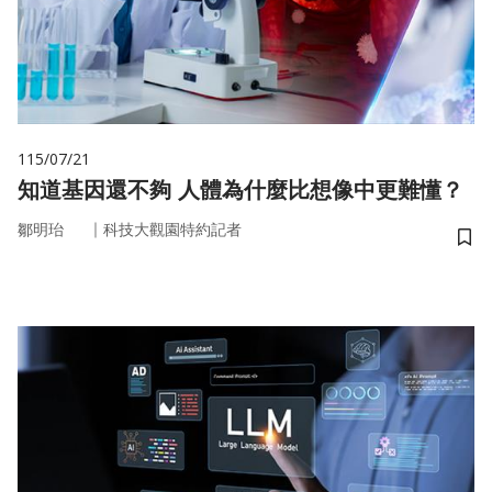
115/07/21
知道基因還不夠 人體為什麼比想像中更難懂？
｜
鄒明珆
科技大觀園特約記者
儲