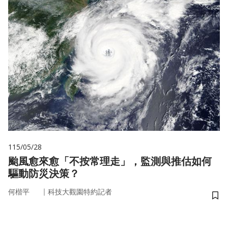
115/05/28
颱風愈來愈「不按常理走」，監測與推估如何
驅動防災決策？
｜
何楷平
科技大觀園特約記者
儲