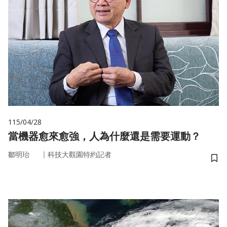
115/04/28
當機器愈來愈強，人為什麼還是需要運動？
｜
鄒明珆
科技大觀園特約記者
儲