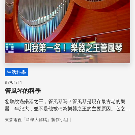
生活科學
97/01/11
管風琴的科學
您聽說過樂器之王，管風琴嗎？管風琴是現存最古老的樂
器，年紀大，並不是他被稱為樂器之王的主要原因。它之所
以特別，是因為管風琴的音域，是樂器中最寬的，而它的音
｜
東森電視「科學大解碼」製作小組
階高低，取決於管身高度。管身長度，等於氣柱長度，也就
是決定音高的關鍵。管身越長，聲音就愈低；愈短音愈高。