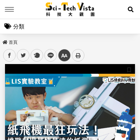
Menu
展
分類
首頁
facebook
twitter
plurk
line
中
儲存