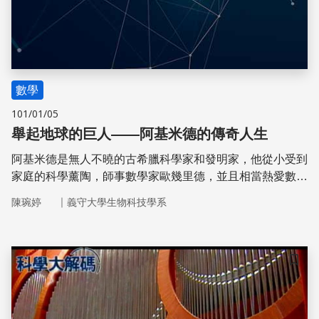
數學
101/01/05
舉起地球的巨人——阿基米德的傳奇人生
阿基米德是無人不曉的古希臘科學家和發明家，他從小受到
家庭的科學薰陶，師事數學家歐幾里德，並且相當熱愛數
學。他計算出了圓周率、發現了球體積，為微積分打下基
｜
陳琬婷
義守大學生物科技學系
礎。阿基米德的貢獻奠定許多當代發明的雛形，現今生活能
夠如此便利，很多創意都歸功於阿基米德的發現。
儲存