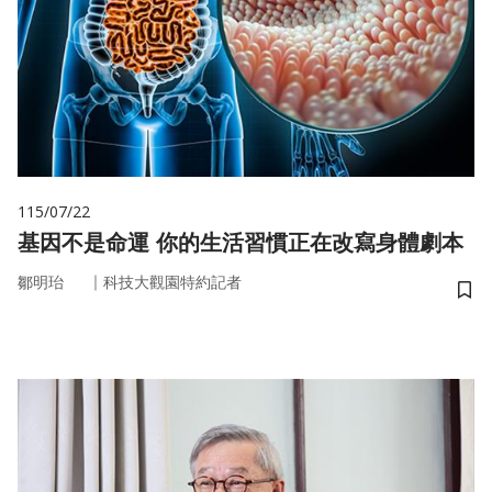
115/07/22
基因不是命運 你的生活習慣正在改寫身體劇本
｜
鄒明珆
科技大觀園特約記者
儲