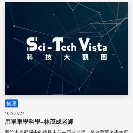
儲存
物理
102/07/24
用單車學科學–林茂成老師
新竹市光武國中的總務主任林茂成老師，是台灣著名學生單