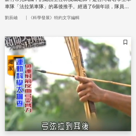
車隊「法拉第車隊」的幕後推手。經過了6個年頭，隊員從
原先的十來位學生，增長到了180位。如此備受家長和外界
｜
劉辰岫
《科學發展》特約文字編輯
的肯定，是因為這個車隊不單是只為了讓學生在假日有戶外
活動，還包含了非常豐富的教育意義和價值
儲存