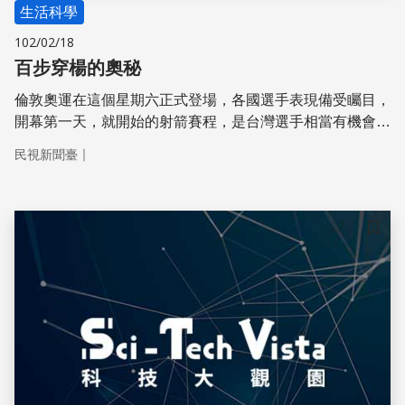
生活科學
102/02/18
百步穿楊的奧秘
倫敦奧運在這個星期六正式登場，各國選手表現備受矚目，
開幕第一天，就開始的射箭賽程，是台灣選手相當有機會奪
下獎牌的項目，究竟這走過數萬年的弓箭，如何能在現代社
｜
民視新聞臺
會，依然受到人們的熱愛，帶您了解百步穿楊的奧秘。
儲存