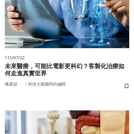
115/07/22
未來醫療，可能比電影更科幻？客製化治療如
何走進真實世界
｜
陳彥諺
科技大觀園特約編輯
儲