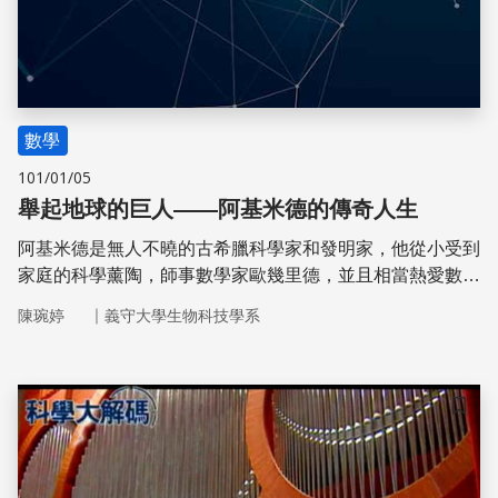
數學
101/01/05
舉起地球的巨人——阿基米德的傳奇人生
阿基米德是無人不曉的古希臘科學家和發明家，他從小受到
家庭的科學薰陶，師事數學家歐幾里德，並且相當熱愛數
學。他計算出了圓周率、發現了球體積，為微積分打下基
｜
陳琬婷
義守大學生物科技學系
礎。阿基米德的貢獻奠定許多當代發明的雛形，現今生活能
夠如此便利，很多創意都歸功於阿基米德的發現。
儲存