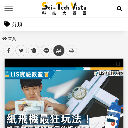
Menu
展
分類
首頁
facebook
twitter
plurk
line
中
儲存