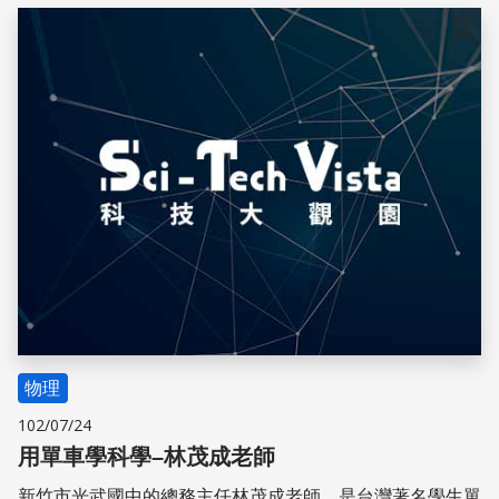
儲存
物理
102/07/24
用單車學科學–林茂成老師
新竹市光武國中的總務主任林茂成老師，是台灣著名學生單