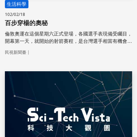
生活科學
102/02/18
百步穿楊的奧秘
倫敦奧運在這個星期六正式登場，各國選手表現備受矚目，
開幕第一天，就開始的射箭賽程，是台灣選手相當有機會奪
下獎牌的項目，究竟這走過數萬年的弓箭，如何能在現代社
｜
民視新聞臺
會，依然受到人們的熱愛，帶您了解百步穿楊的奧秘。
儲存