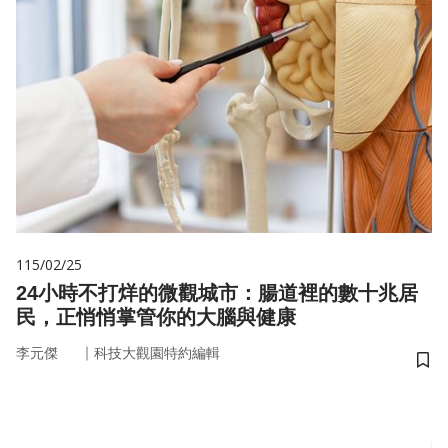
115/02/25
24小時不打烊的微觀城市：腸道裡的數十兆居
民，正悄悄掌管你的大腦與健康
｜
李元傑
科技大觀園特約編輯
儲