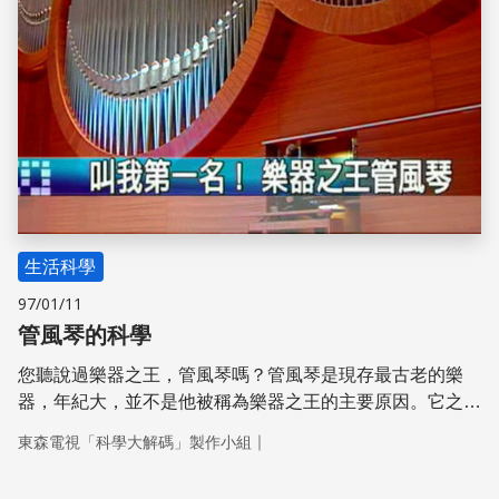
生活科學
97/01/11
管風琴的科學
您聽說過樂器之王，管風琴嗎？管風琴是現存最古老的樂
器，年紀大，並不是他被稱為樂器之王的主要原因。它之所
以特別，是因為管風琴的音域，是樂器中最寬的，而它的音
｜
東森電視「科學大解碼」製作小組
階高低，取決於管身高度。管身長度，等於氣柱長度，也就
是決定音高的關鍵。管身越長，聲音就愈低；愈短音愈高。