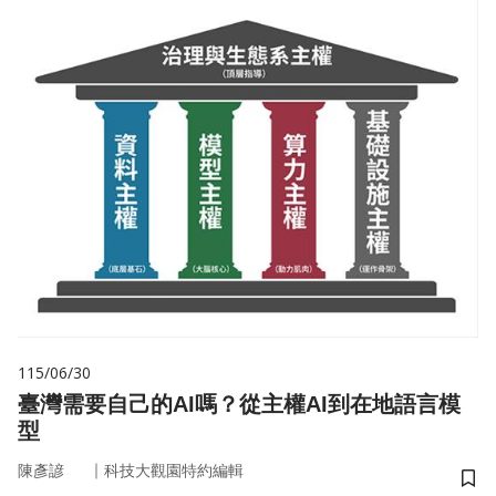
115/06/30
臺灣需要自己的AI嗎？從主權AI到在地語言模
型
｜
陳彥諺
科技大觀園特約編輯
儲