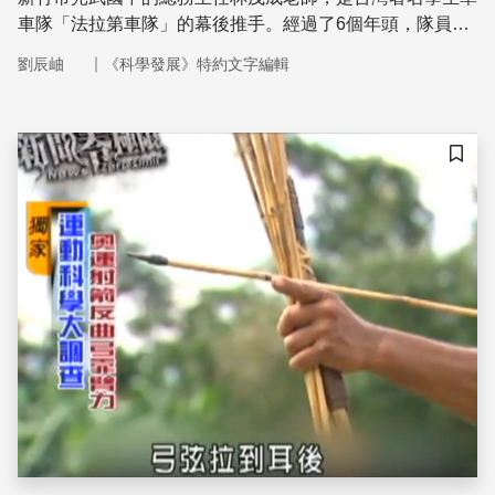
車隊「法拉第車隊」的幕後推手。經過了6個年頭，隊員從
原先的十來位學生，增長到了180位。如此備受家長和外界
｜
劉辰岫
《科學發展》特約文字編輯
的肯定，是因為這個車隊不單是只為了讓學生在假日有戶外
活動，還包含了非常豐富的教育意義和價值
儲存