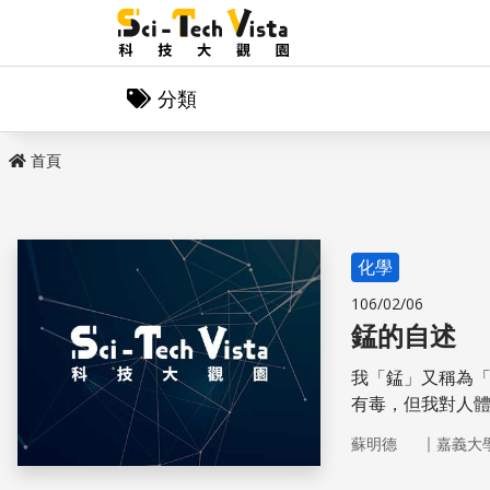
分類
首頁
化學
106/02/06
錳的自述
我「錳」又稱為
有毒，但我對人
｜
蘇明德
嘉義大