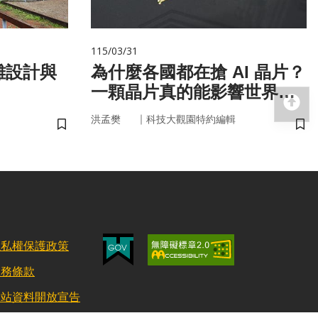
115/03/31
難設計與
為什麼各國都在搶 AI 晶片？
一顆晶片真的能影響世界
回
嗎？
｜
洪孟樊
科技大觀園特約編輯
儲存書籤
儲
隱私權保護政策
服務條款
網站資料開放宣告