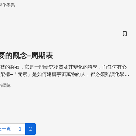
少？放射性同位素在工業上的應用又是如何？
學化學系
儲存
要的觀念–周期表
科技的磐石，它是一門研究物質及其變化的科學，而任何有心
架構–「元素」是如何建構宇宙萬物的人，都必須熟讀化學的
術學院
上一頁
1
2