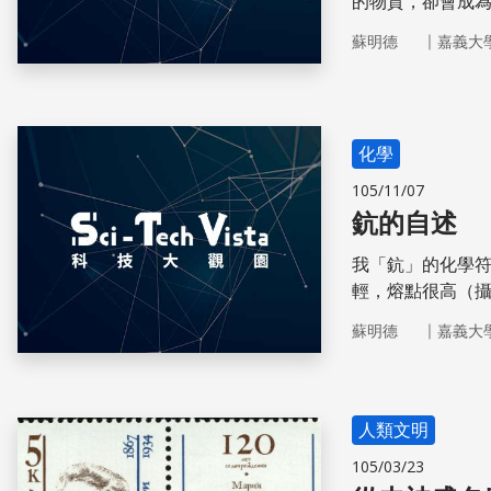
的物質，卻會成
｜
蘇明德
嘉義大
化學
105/11/07
鈧的自述
我「鈧」的化學符
輕，熔點很高（攝
｜
蘇明德
嘉義大
人類文明
105/03/23