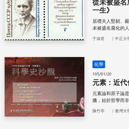
從未被盛名
一生》
居禮夫人堅韌、
未被盛名腐化的
在此將由專家為
｜
于淑君
中正大
的傳記故事，一
化學
105/01/20
元素：近代
元素論和原子論
臘，始於哲學而
｜
陳竹亭
臺灣大