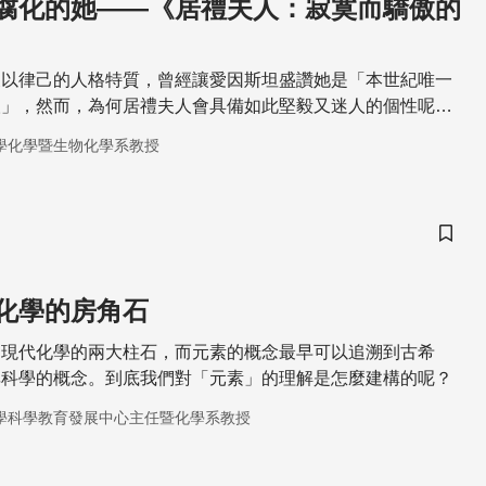
腐化的她——《居禮夫人：寂寞而驕傲的
嚴以律己的人格特質，曾經讓愛因斯坦盛讚她是「本世紀唯一
人」，然而，為何居禮夫人會具備如此堅毅又迷人的個性呢？
我們導讀這一本《居禮夫人：寂寞而驕傲的一生》，透過生動
學化學暨生物化學系教授
窺這位偉大科學家艱苦卻又充滿生命力的精彩一生。
儲存
化學的房角石
是現代化學的兩大柱石，而元素的概念最早可以追溯到古希
非科學的概念。到底我們對「元素」的理解是怎麼建構的呢？
學科學教育發展中心主任暨化學系教授