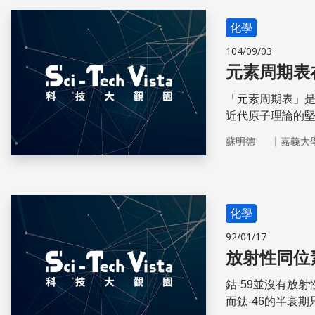
化學
104/09/03
元素周期表
「元素周期表」
近代原子理論的
我們容易掌控化
｜
蘇明德
嘉義大
化學
92/01/17
放射性同位
鈷-59並沒有放
而鈦-46的半衰