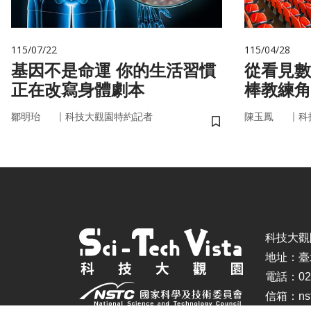
115/07/22
115/04/28
基因不是命運 你的生活習慣
從看見數
正在改寫身體劇本
棒教練角
｜
｜
鄒明珆
科技大觀園特約記者
陳玉鳳
科
儲存書籤
科技大觀園 ©
地址：臺
電話：02-
信箱：nstc