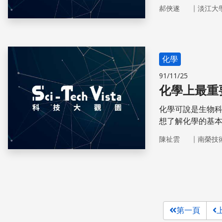
射的最高量是多
｜
郝俠遂
淡江大
化學
91/11/25
化學上最重
化學可說是生物
想了解化學的基本
聖經–周期表。
｜
陳祉雲
南榮技
第一頁