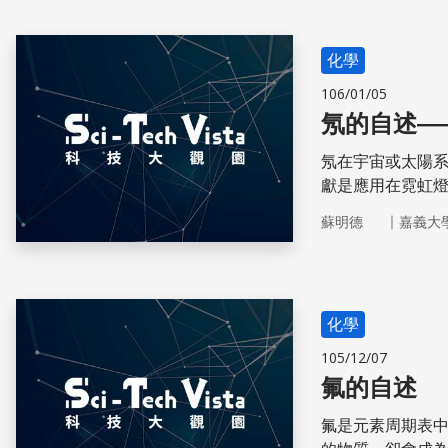
化學
106/01/05
氖的自述—
氖在宇宙或太陽
獻是應用在霓虹
｜
蘇明德
嘉義大
化學
105/12/07
氟的自述
氟是元素周期表