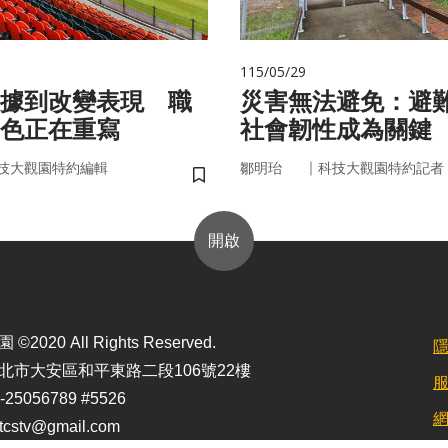
115/05/29
據到改變表現 職
災害無法避免：避
色正在重寫
社會韌性成為關鍵
｜
技大觀園特約編輯
鄒明珆
科技大觀園特約記者
儲存書籤
開啟
2020 All Rights Reserved.
北市大安區和平東路二段106號22樓
25056789 #5526
stv@gmail.com