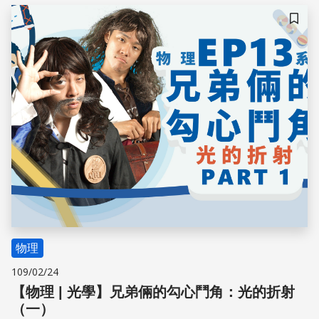
儲存
物理
109/02/24
【物理 | 光學】兄弟倆的勾心鬥角：光的折射
（一）