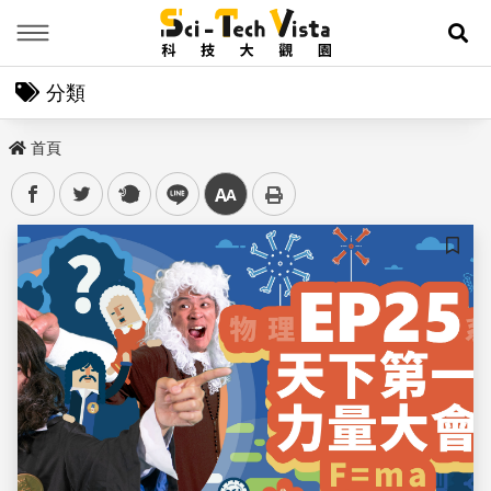
Menu
展
分類
首頁
facebook
twitter
plurk
line
中
儲存