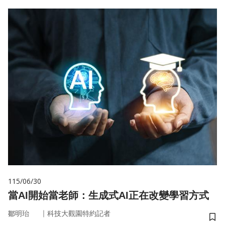
115/06/30
當AI開始當老師：生成式AI正在改變學習方式
｜
鄒明珆
科技大觀園特約記者
儲