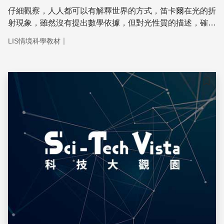
仔細觀察，人人都可以有解釋世界的方式，笛卡爾在光的折
射現象，雖然沒有提出數學依據，但對光性質的描述，確實
有助大家理解光如何行進。
｜
LIS情境科學教材
儲存