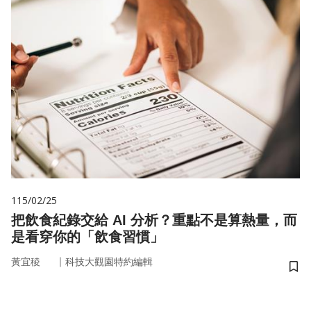
115/02/25
把飲食紀錄交給 AI 分析？重點不是算熱量，而
是看穿你的「飲食習慣」
｜
黃宜稜
科技大觀園特約編輯
儲