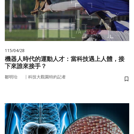
115/04/28
機器人時代的運動人才：當科技遇上人體，接
下來誰來接手？
｜
鄒明珆
科技大觀園特約記者
儲