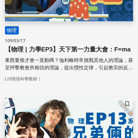
物理
109/03/17
【物理 | 力學EP3】天下第一力量大會：F=ma
東西要推才會一直動嗎？伽利略時常挑戰其他人的理論，甚
至抨擊教會所相信的理論，提出慣性定律，引起教宗的反
彈，因此展開了一場力學的戰爭。
｜
LIS情境科學教材
儲存