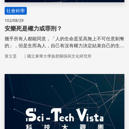
社會科學
102/08/29
安樂死是權力或罪刑？
幾乎所有人都能同意，「人的生命是至高無上不可任意剝奪
的」，但是生而為人，自己有沒有權力決定結束自己的生命
呢？這個問題被爭論了許久，仍然沒有清楚的定論
｜
黃立旻
國立東華大學族群關係與文化研究所
儲存