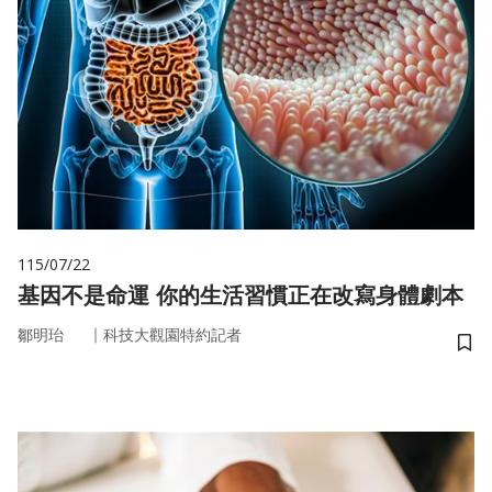
115/07/22
基因不是命運 你的生活習慣正在改寫身體劇本
｜
鄒明珆
科技大觀園特約記者
儲