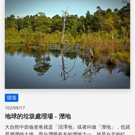
儲存
環境
102/09/17
地球的垃圾處理場 - 溼地
大自然中節儉老爸就是「沼澤地」或者叫做「溼地」，也就
是潮溼的土地。而台灣最有名的溼地之一，就是台北的紅樹