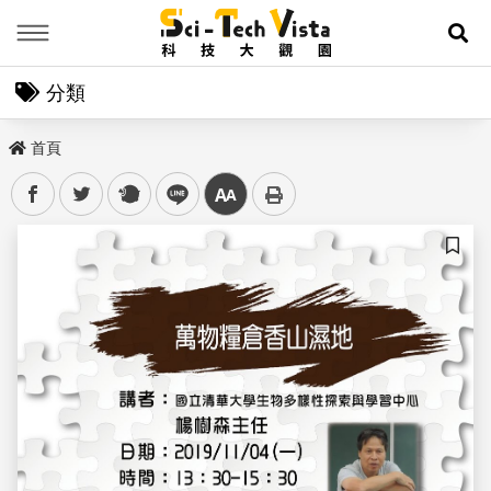
Menu
展
分類
首頁
facebook
twitter
plurk
line
中
儲存