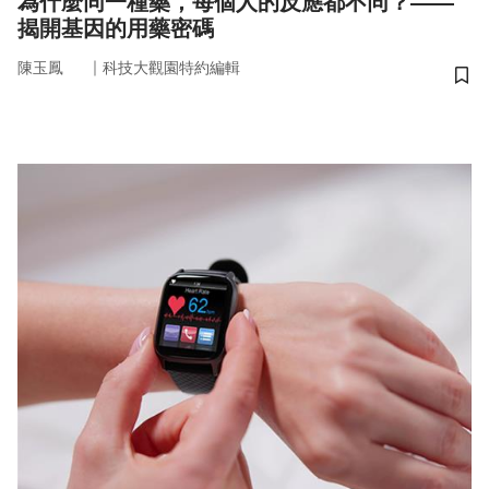
為什麼同一種藥，每個人的反應都不同？——
揭開基因的用藥密碼
｜
陳玉鳳
科技大觀園特約編輯
儲