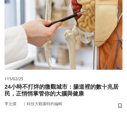
115/02/25
24小時不打烊的微觀城市：腸道裡的數十兆居
民，正悄悄掌管你的大腦與健康
｜
李元傑
科技大觀園特約編輯
儲