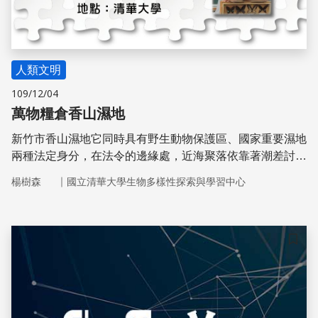
人類文明
109/12/04
萬物糧倉香山濕地
新竹市香山濕地它同時具有野生動物保護區、國家重要濕地
兩種法定身分，在法令的邊緣處，近海聚落依靠著潮差討小
海補貼家用，市民大眾則把它定位為觀光遊憩場域，在利用
｜
楊樹森
國立清華大學生物多樣性探索與學習中心
與保育之間，我們又該如何拿捏？
儲存