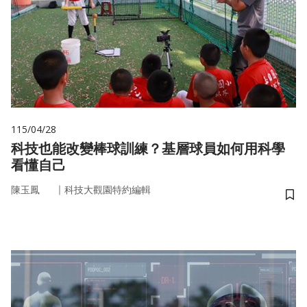
115/04/28
科技也能改變棒球訓練？基層球員如何用科學
看懂自己
｜
陳玉鳳
科技大觀園特約編輯
儲