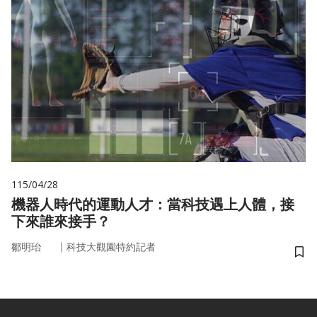
115/04/28
機器人時代的運動人才：當科技遇上人體，接
下來誰來接手？
｜
鄒明珆
科技大觀園特約記者
儲