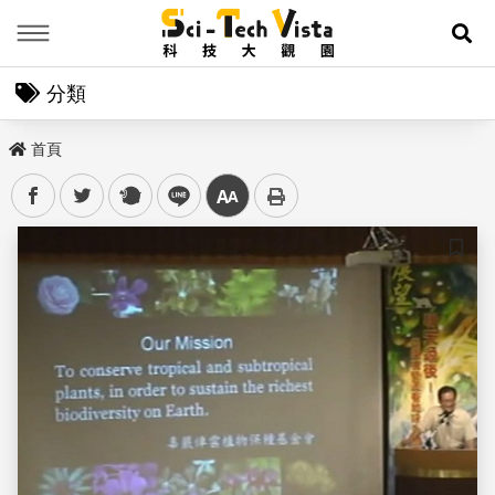
Menu
展
分類
首頁
facebook
twitter
plurk
line
中
儲存