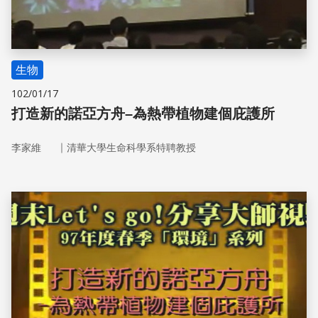
生物
102/01/17
打造新的諾亞方舟–為熱帶植物建個庇護所
｜
李家維
清華大學生命科學系特聘教授
儲存