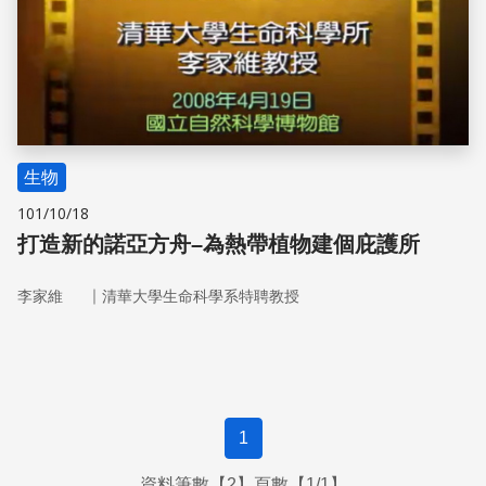
生物
101/10/18
打造新的諾亞方舟–為熱帶植物建個庇護所
｜
李家維
清華大學生命科學系特聘教授
1
資料筆數【2】頁數【1/1】