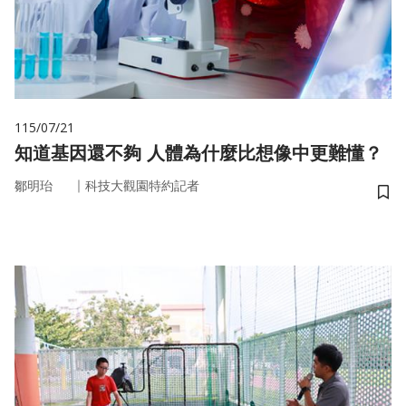
115/07/21
知道基因還不夠 人體為什麼比想像中更難懂？
｜
鄒明珆
科技大觀園特約記者
儲