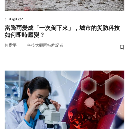
115/05/29
當降雨變成「一次倒下來」，城市的災防科技
如何即時應變？
｜
何楷平
科技大觀園特約記者
儲