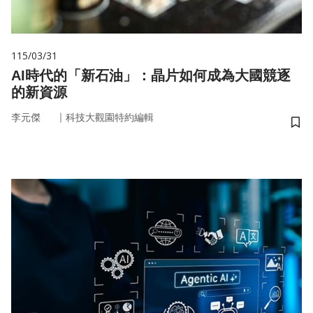
115/03/31
AI時代的「新石油」：晶片如何成為大國競逐
的新資源
｜
李元傑
科技大觀園特約編輯
儲