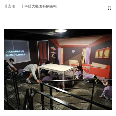
｜
黃宜稜
科技大觀園特約編輯
儲