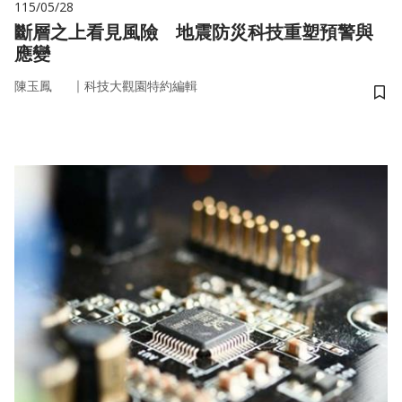
115/05/28
斷層之上看見風險 地震防災科技重塑預警與
應變
｜
陳玉鳳
科技大觀園特約編輯
儲