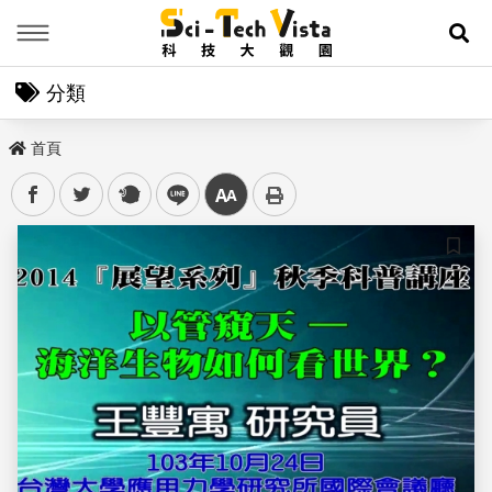
Menu
展
分類
首頁
facebook
twitter
plurk
line
中
儲存