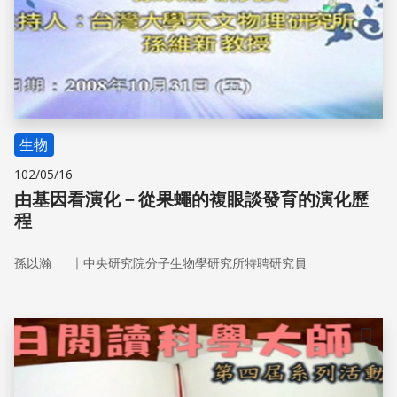
生物
102/05/16
由基因看演化－從果蠅的複眼談發育的演化歷
程
｜
孫以瀚
中央研究院分子生物學研究所特聘研究員
儲存