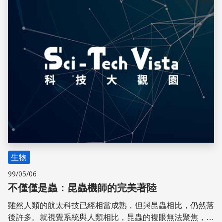
儲存
生物
99/05/06
不僅僅是蟲：昆蟲機師的完美著陸
雖然人類的航太科技已經相當成熟，但與昆蟲相比，仍然落
後許多。就視覺系統與人類相比，昆蟲的複眼無法聚焦，也