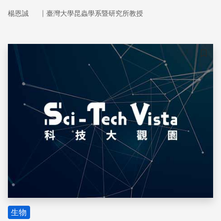
不能轉動，牠們是如何達成完美的著陸呢？
｜
楊恩誠
臺灣大學昆蟲學系暨研究所教授
儲存
生物