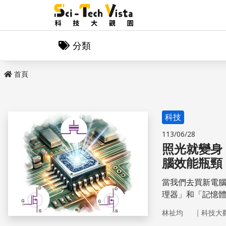
分類
首頁
科技
113/06/28
照光就變身
腦效能瓶頸
當我們去買新電
理器」和「記憶
資料的地方。隨
｜
林祉均
科技大
單元成為下一代