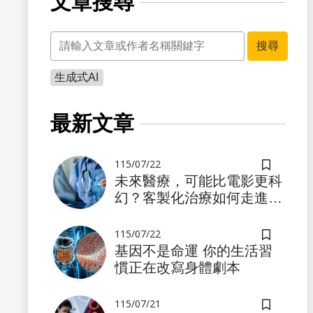
文章搜尋
關鍵字
搜尋
生成式AI
書籤
最新文章
115/07/22
儲存書籤
未來醫療，可能比電影更科
幻？客製化治療如何走進真
實世界
115/07/22
儲存書籤
基因不是命運 你的生活習
慣正在改寫身體劇本
書籤
115/07/21
儲存書籤