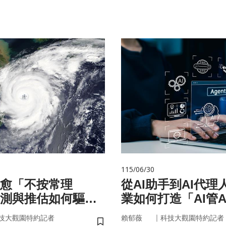
115/06/30
愈「不按常理
從AI助手到AI代理
測與推估如何驅動
業如何打造「AI管A
？
治理模式？
｜
技大觀園特約記者
賴郁薇
科技大觀園特約記者