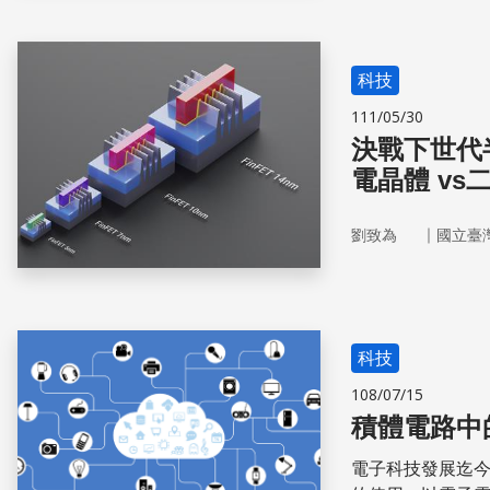
科技
111/05/30
決戰下世代
電晶體 v
｜
劉致為
國立臺
科技
108/07/15
積體電路中
電子科技發展迄