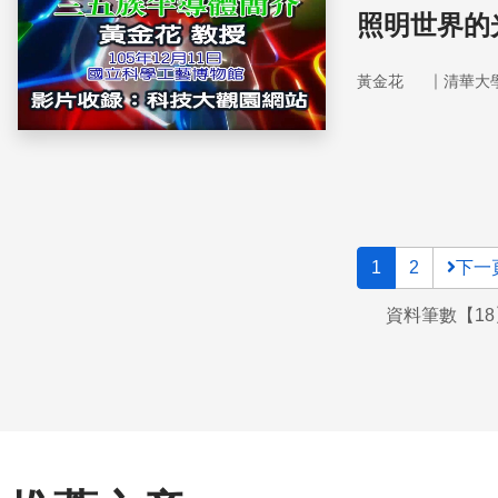
照明世界的
｜
黃金花
清華大
1
2
下一
資料筆數【18