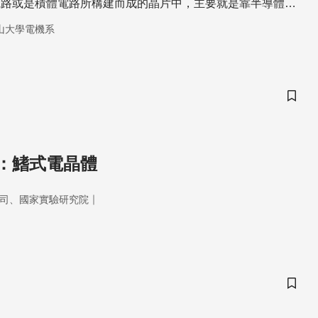
電路或是積體電路所構建而成的晶片中，主要就是靠半導體所
』來對電子訊號進行調變或是開關的作用，以達到預期的功
山大學電機系
可說是各種高科技產品中的靈魂元件！
儲存
：鰭式電晶體
｜
司、國家實驗研究院
儲存