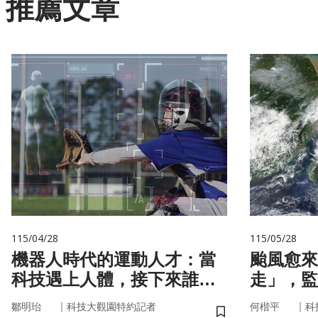
推薦文章
115/04/28
115/05/28
機器人時代的運動人才：當
颱風愈來
科技遇上人體，接下來誰來
走」，監
接手？
防災決策
｜
｜
鄒明珆
科技大觀園特約記者
何楷平
科