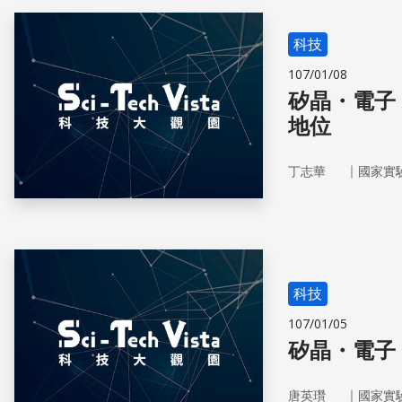
科技
107/01/08
矽晶・電子
地位
｜
丁志華
國家實
科技
107/01/05
矽晶・電子
｜
唐英瓚
國家實