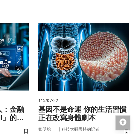
115/07/22
人：金融
基因不是命運 你的生活習慣
I」的新
正在改寫身體劇本
回
｜
鄒明珆
科技大觀園特約記者