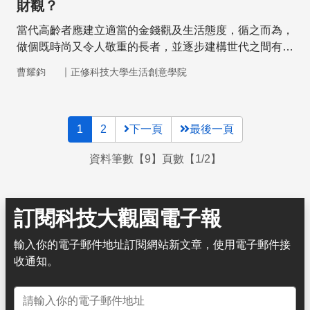
財觀？
當代高齡者應建立適當的金錢觀及生活態度，循之而為，
做個既時尚又令人敬重的長者，並逐步建構世代之間有尊
嚴的高齡社會。
｜
曹耀鈞
正修科技大學生活創意學院
1
2
下一頁
最後一頁
資料筆數【9】頁數【1/2】
訂閱科技大觀園電子報
輸入你的電子郵件地址訂閱網站新文章，使用電子郵件接
收通知。
電子郵件地址