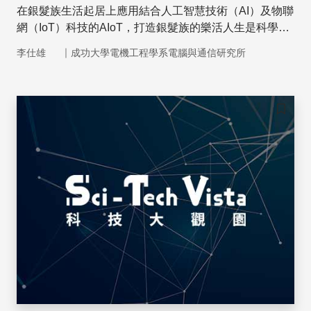
在銀髮族生活起居上應用結合人工智慧技術（AI）及物聯
網（IoT）科技的AIoT，打造銀髮族的樂活人生是科學人
的使命，期許更多元的應用科技能替銀髮族創造幸福的生
｜
李仕雄
成功大學電機工程學系電腦與通信研究所
活。
儲存