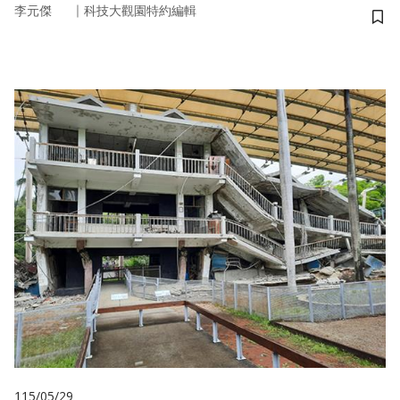
｜
李元傑
科技大觀園特約編輯
儲
115/05/29