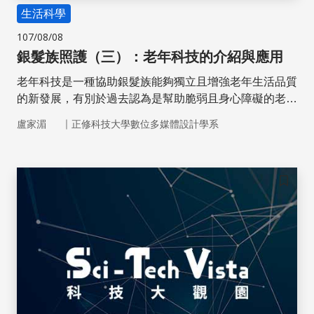
生活科學
107/08/08
銀髮族照護（三）：老年科技的介紹與應用
老年科技是一種協助銀髮族能夠獨立且增強老年生活品質
的新發展，有別於過去認為是幫助脆弱且身心障礙的老年
人，使他們能自理生活、緩和疾病惡化。老年科技強調應
｜
盧家湄
正修科技大學數位多媒體設計學系
用、數位媒體及行動通訊，協助老年人有更佳的生活品
質。但銀髮族對老年科技的接受度與使用能力，受多項因
素影響，如何設計出讓銀髮族能長久運用的老年科技產品
是一大挑戰。
儲存