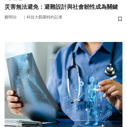
災害無法避免：避難設計與社會韌性成為關鍵
｜
鄒明珆
科技大觀園特約記者
儲