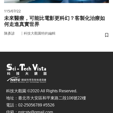
115/07/22
未來醫療，可能比電影更科幻？客製化治療如
何走進真實世界
｜
陳彥諺
科技大觀園特約編輯
儲
科技大觀園 ©2020 All Rights Reserved.
地址：臺北市大安區和平東路二段106號22樓
電話：02-25056789 #5526
信箱：nstcstv@gmail.com