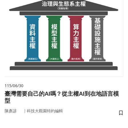
115/06/30
臺灣需要自己的AI嗎？從主權AI到在地語言模
型
｜
陳彥諺
科技大觀園特約編輯
儲