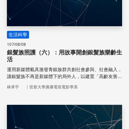
生活科學
107/08/08
銀髮族照護（六）：用故事開創銀髮族樂齡生
活
運用新媒體載具激發青銀族群共創社會參與、社會融入，
讓銀髮族不再是新媒體下的局外人，以建置「高齡友善社
區」的社會。
｜
林承宇
世新大學廣播電視電影學系
儲存