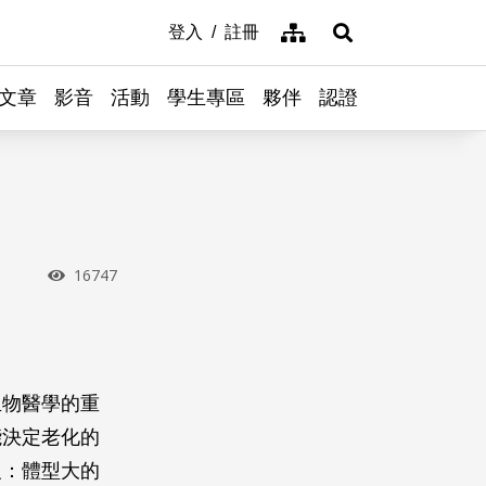
網站導覽
登入
註冊
展開搜尋
文章
影音
活動
學生專區
夥伴
認證
瀏覽次數
16747
生物醫學的重
能決定老化的
反：體型大的