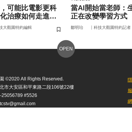
，可能比電影更科
當AI開始當老師：生
化治療如何走進真
正在改變學習方式
｜
技大觀園特約編輯
鄒明珆
科技大觀園特約記者
儲存書籤
OPEN
2020 All Rights Reserved.
北市大安區和平東路二段106號22樓
25056789 #5526
stv@gmail.com