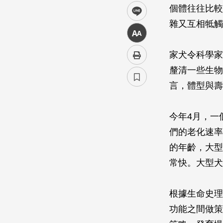
個體往往比較
line
雜又互相牴觸
中
家犬令科學家
釐清一些生物
言，體型與壽
今年4月，一
們的老化速率
的年齡，大型
常快。大型犬
根據生命史理
功能之間做策