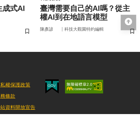
成式AI
臺灣需要自己的AI嗎？從主
權AI到在地語言模型
回
｜
陳彥諺
科技大觀園特約編輯
儲存書籤
儲
隱私權保護政策
服務條款
網站資料開放宣告