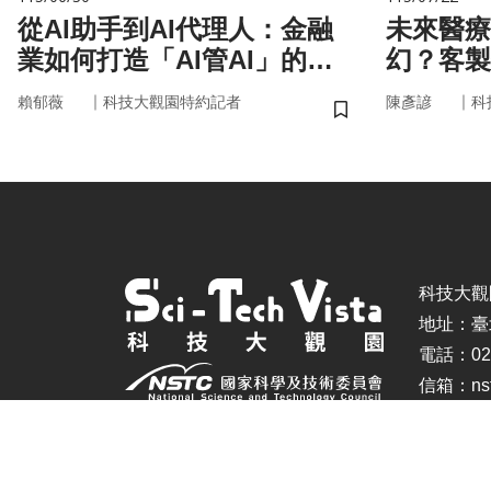
從AI助手到AI代理人：金融
未來醫療
業如何打造「AI管AI」的新
幻？客製
治理模式？
實世界
｜
｜
賴郁薇
科技大觀園特約記者
陳彥諺
科
儲存書籤
科技大觀園 ©
地址：臺
電話：02-
信箱：nstc