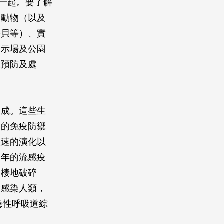
在一起。要了解
侶動物（以及
蟹貝等）、實
展示場及公園
被預防及處
造成。這些生
內的免疫防禦
快速的演化以
今年的流感疫
物棲地破碎
會感染人類，
重急性呼吸道綜