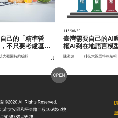
115/06/30
自己的「精準營
臺灣需要自己的AI
，不只要考慮基
權AI到在地語言模
更在腸道微生物
｜
技大觀園特約編輯
陳彥諺
科技大觀園特約編輯
儲存書籤
OPEN
2020 All Rights Reserved.
北市大安區和平東路二段106號22樓
25056789 #5526