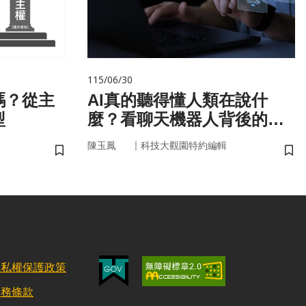
115/06/30
嗎？從主
AI真的聽得懂人類在說什
型
麼？看聊天機器人背後的語
言科技
｜
陳玉鳳
科技大觀園特約編輯
儲存書籤
儲
隱私權保護政策
服務條款