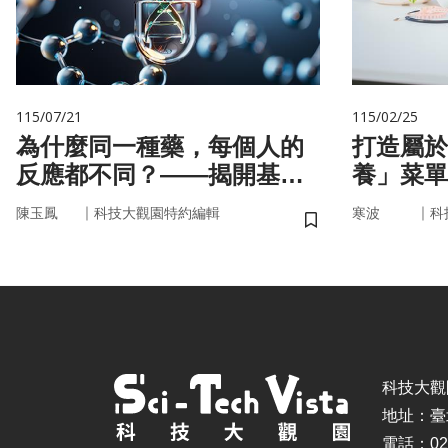
115/07/21
115/02/25
為什麼同一種藥，每個人的
打造屬於
反應都不同？——揭開基因
養」菜單
的用藥密碼
因，關鍵
｜
｜
陳玉鳳
科技大觀園特約編輯
寒波
科
儲存書籤
科技大觀園 ©
地址：臺
電話：02-