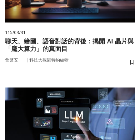
115/03/31
聊天、繪圖、語音對話的背後：揭開 AI 晶片與
「龐大算力」的真面目
｜
曾繁安
科技大觀園特約編輯
儲