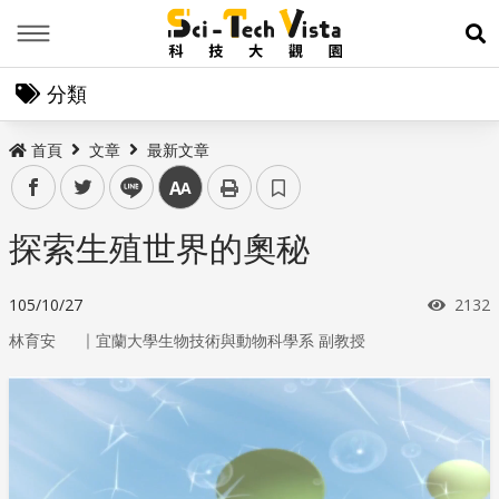
Menu
展
分類
首頁
文章
最新文章
facebook
twitter
line
中
探索生殖世界的奧秘
瀏覽
105/10/27
2132
｜
林育安
宜蘭大學生物技術與動物科學系 副教授