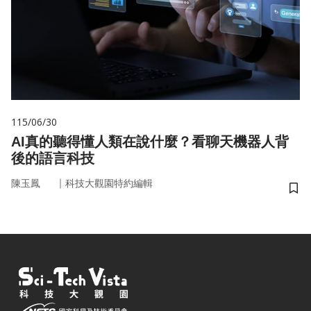
115/06/30
AI真的聽得懂人類在說什麼？看聊天機器人背
後的語言科技
｜
陳玉鳳
科技大觀園特約編輯
儲