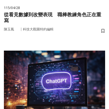
115/04/28
從看見數據到改變表現 職棒教練角色正在重
寫
｜
陳玉鳳
科技大觀園特約編輯
儲