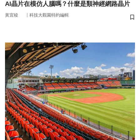
AI晶片在模仿人腦嗎？什麼是類神經網路晶片
｜
黃宜稜
科技大觀園特約編輯
儲