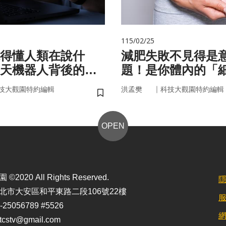
115/02/25
聽得懂人類在說什
減肥失敗不見得是
天機器人背後的語
題！是你體內的「
家」在幫你囤油
｜
技大觀園特約編輯
洪孟樊
科技大觀園特約編輯
儲存書籤
OPEN
2020 All Rights Reserved.
北市大安區和平東路二段106號22樓
25056789 #5526
stv@gmail.com