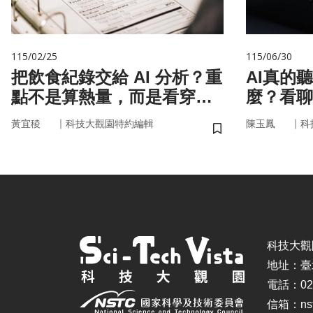
115/02/25
115/06/30
把飲食紀錄交給 AI 分析？重
AI真的
點不是算熱量，而是看穿你
麼？看聊
的「飲食習慣」
言科技
｜
｜
黃宜稜
科技大觀園特約編輯
陳玉鳳
科
儲存書籤
科技大觀園 ©
地址：臺
電話：02-
信箱：nstc