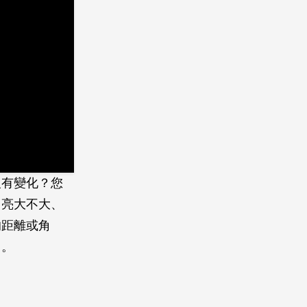
沒有變化？您
月亮大不大、
的距離或角
月。