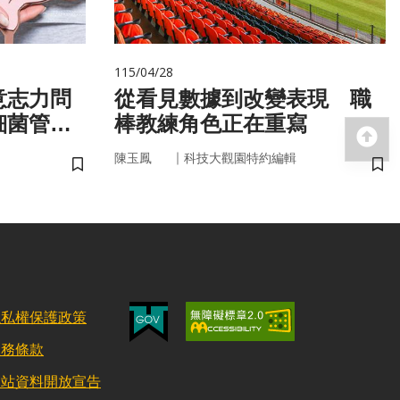
115/04/28
意志力問
從看見數據到改變表現 職
細菌管
棒教練角色正在重寫
回
｜
陳玉鳳
科技大觀園特約編輯
儲存書籤
儲
隱私權保護政策
服務條款
網站資料開放宣告