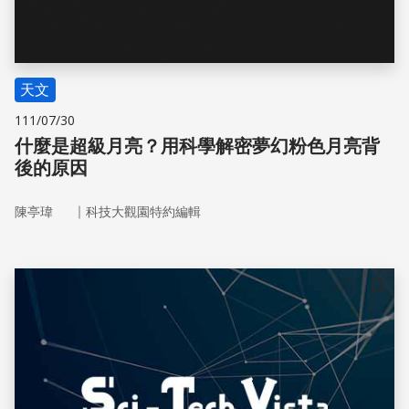
天文
111/07/30
什麼是超級月亮？用科學解密夢幻粉色月亮背
後的原因
｜
陳亭瑋
科技大觀園特約編輯
儲存