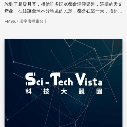
說到了超級月亮，相信許多民眾都會津津樂道，這樣的天文
奇象，往往讓全球不分地區的民眾，都會在這一天，抬起頭
仰望幾乎每天都可以看到的月亮。
｜
FM96.7 環宇廣播電台
儲存