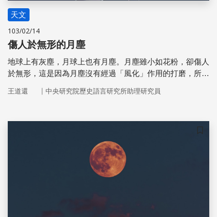
天文
103/02/14
傷人於無形的月塵
地球上有灰塵，月球上也有月塵。月塵雖小如花粉，卻傷人
於無形，這是因為月塵沒有經過「風化」作用的打磨，所以
表面十分粗糙銳利，登月太空人塞南（Gene Cernan）就坦
｜
王道還
中央研究院歷史語言研究所助理研究員
言飽受月塵之苦。從數據推測，月球上一塊籃球場大的地
面，一年落塵的重量大約是一磅，不過月球大氣層十分稀
薄，因此月塵的散布機制為何呢？仍是科學的待解之謎。
儲存