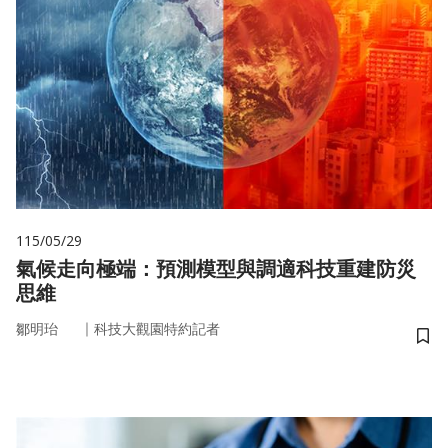
115/05/29
氣候走向極端：預測模型與調適科技重建防災
思維
｜
鄒明珆
科技大觀園特約記者
儲