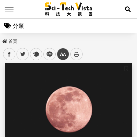
Menu
展
分類
首頁
facebook
twitter
plurk
line
中
儲存