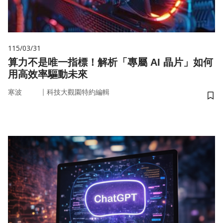
115/03/31
算力不是唯一指標！解析「專屬 AI 晶片」如何
用高效率驅動未來
｜
寒波
科技大觀園特約編輯
儲