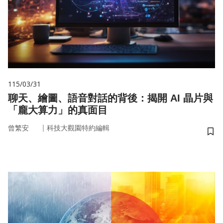
115/03/31
聊天、繪圖、語音對話的背後：揭開 AI 晶片與
「龐大算力」的真面目
｜
曾繁安
科技大觀園特約編輯
儲