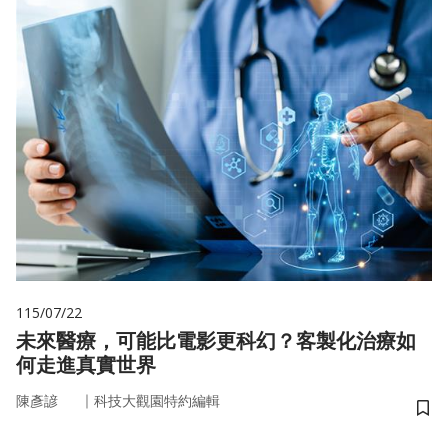
115/07/22
未來醫療，可能比電影更科幻？客製化治療如
何走進真實世界
｜
陳彥諺
科技大觀園特約編輯
儲