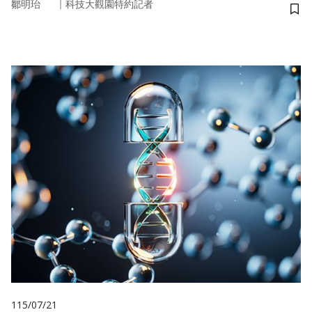
｜
鄒明珆
科技大觀園特約記者
儲
115/07/21