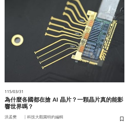
115/03/31
為什麼各國都在搶 AI 晶片？一顆晶片真的能影
響世界嗎？
｜
洪孟樊
科技大觀園特約編輯
儲