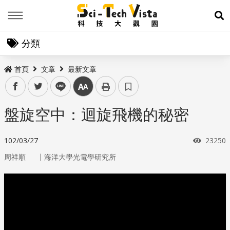
Menu
展
分類
首頁
文章
最新文章
facebook
twitter
line
中
盤旋空中：迴旋飛機的秘密
瀏覽次
102/03/27
23250
｜
周祥順
海洋大學光電學研究所