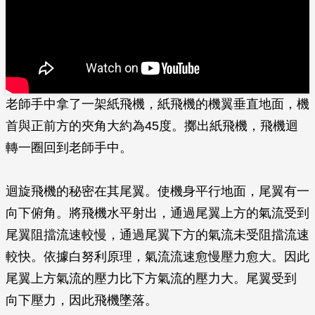
老師手中拿了一架紙飛機，紙飛機的機翼垂直地面，機
首與正前方的夾角大約為45度。擲­出紙飛機，飛機迴
轉一圈回到老師手中。
迴旋飛機的秘密在其尾翼。使機身平行地面，尾翼有一
向下俯角。將飛機水平射出，通過尾­翼上方的氣流受到
尾翼阻擋流速較慢，通過尾翼下方的氣流未受阻擋流速
較快。依據白努利­原理，氣流流速愈慢壓力愈大。因此
尾翼上方氣流的壓力比下方氣流的壓力大。尾翼受到
向­下壓力，因此飛機墜落。