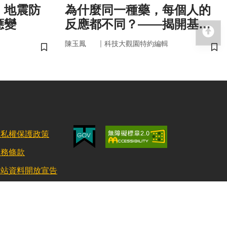
 地震防
為什麼同一種藥，每個人的
應變
反應都不同？——揭開基因
回
的用藥密碼
｜
陳玉鳳
科技大觀園特約編輯
儲存書籤
儲
隱私權保護政策
服務條款
網站資料開放宣告
更新日期：115/08/03 訪客人數：152877332