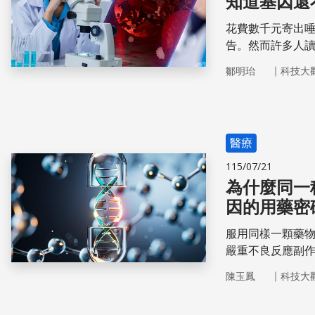
花費數千元寄出
告。然而許多人
的基因都檢測了
｜
鄒明珆
科技大
醫療
115/07/21
為什麼同一
因的用藥密
服用同樣一顆藥
嚴重不良反應副
｜
陳玉鳳
科技大