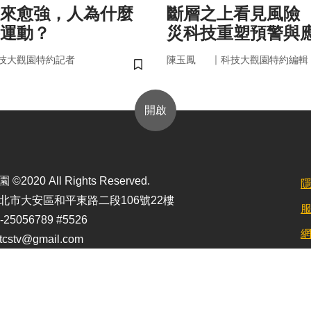
來愈強，人為什麼
斷層之上看見風險
運動？
災科技重塑預警與
｜
技大觀園特約記者
陳玉鳳
科技大觀園特約編輯
儲存書籤
開啟
2020 All Rights Reserved.
北市大安區和平東路二段106號22樓
25056789 #5526
stv@gmail.com
定最佳顯示效果為1920*1080)