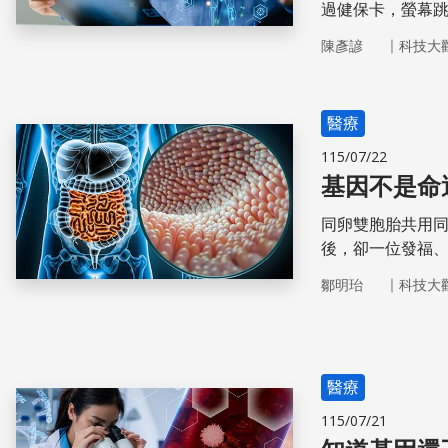
過健保卡，螢幕
地圖」──他的基
｜
陳彥諺
科技大
醫療
115/07/22
同卵雙胞胎共用
後，卻一位發福
裡，這樣的現象
｜
鄒明珆
科技大
醫療
115/07/21