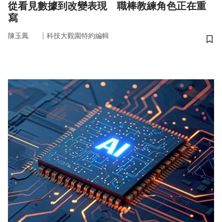
從看見數據到改變表現 職棒教練角色正在重
寫
｜
陳玉鳳
科技大觀園特約編輯
儲