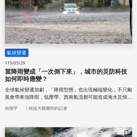
氣候變遷
115/05/29
當降雨變成「一次倒下來」，城市的災防科技
如何即時應變？
全球氣候變遷加劇，「降雨型態」也出現極端變化，不只颱
風會帶來強降雨，低壓帶、西南氣流都可能造成淹水災情。
2025 年 7 月底，受西南氣流影響，中南部連續豪雨一週，
｜
何楷平
科技大觀園特約記者
在8月2日臺南永康清晨時雨量103.5毫米突破歷史紀錄，高
雄桃源、嘉南山區甚至發生土石流崩塌與人員傷亡災情。國
家災害防救科技中心統計，這場豪雨累積雨量，直逼 2009
年的莫拉克颱風。
儲存