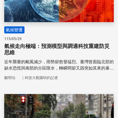
氣候變遷
115/05/29
氣候走向極端：預測模型與調適科技重建防災
思維
近年襲臺的颱風減少，雨勢卻愈發猛烈。臺灣曾面臨北部的
缺水恐慌與南部的分區限水，轉瞬間卻又因突如其來的暴雨
引發城市淹水。這種極端趨勢揭示了氣候變遷最明確的訊
｜
鄒明珆
科技大觀園特約記者
號：雨量強度雖增，下雨天數卻減少，形成「乾者愈乾、濕
者愈濕」的顯著對比。臺灣的氣候風險已悄悄從過往偶發的
災害事件，轉變為長期且結構性的環境壓力。
儲存