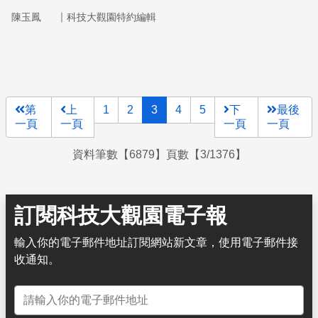
爭取短短數秒，在災害發生後快速判讀可能受損區域，也在
｜
陳玉鳳
科技大觀園特約編輯
災後檢討制度與工程標準，讓下一次應變更快、更準確。
第
上
1
2
3
4
5
下
最後
一頁
一頁
一頁
一頁
資料筆數【6879】頁數【3/1376】
訂閱科技大觀園電子報
輸入你的電子郵件地址訂閱網站新文章，使用電子郵件接
收通知。
電子郵件地址