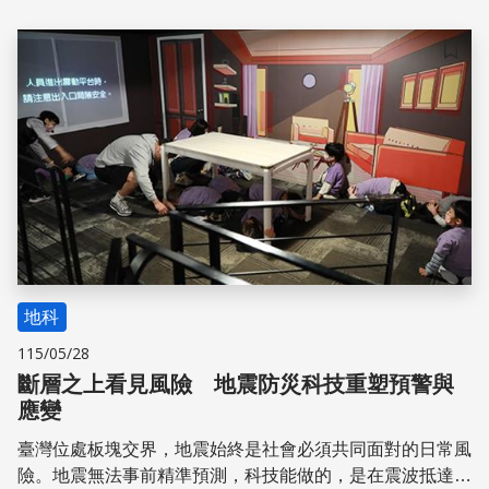
錄。
儲存
地科
115/05/28
斷層之上看見風險 地震防災科技重塑預警與
應變
臺灣位處板塊交界，地震始終是社會必須共同面對的日常風
險。地震無法事前精準預測，科技能做的，是在震波抵達前