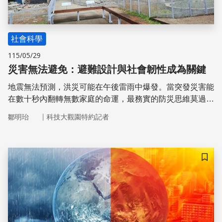
社會科學
115/05/29
災害無法避免：避難設計與社會韌性成為關鍵
地震無法預測，洪災可能在午後雷雨中爆發。當突發災害能
在數十秒內翻轉無數家庭的命運，最務實的防災思維莫過於
承認「災害無法被完全避免」；我們真正能主導的，是提升
｜
鄒明珆
科技大觀園特約記者
社會面對衝擊時的「承受力」與「恢復力」。
儲存