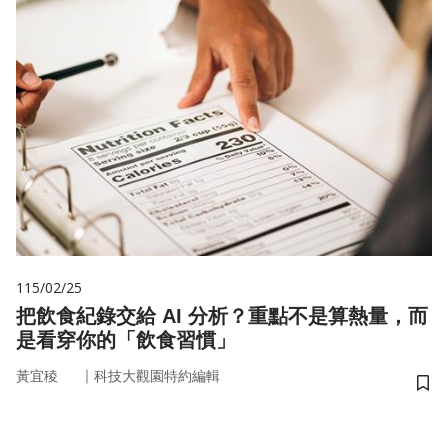
115/02/25
把飲食紀錄交給 AI 分析？重點不是算熱量，而
是看穿你的「飲食習慣」
｜
黃宜稜
科技大觀園特約編輯
儲