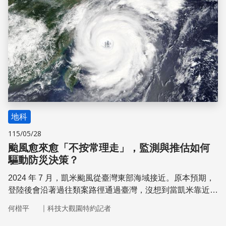
地科
115/05/28
颱風愈來愈「不按常理走」，監測與推估如何
驅動防災決策？
2024 年 7 月，凱米颱風從臺灣東部海域接近。原本預期，
登陸後會沿著過往類案路徑通過臺灣，沒想到當凱米靠近
時，速度突然變慢，並且在原地打轉，滯留時間拉長，雨量
｜
何楷平
科技大觀園特約記者
大幅累積，導致臺灣南部許多地區創下單日降雨量新高紀