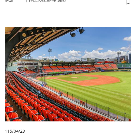
寒波
科技大觀園特約編輯
儲
115/04/28