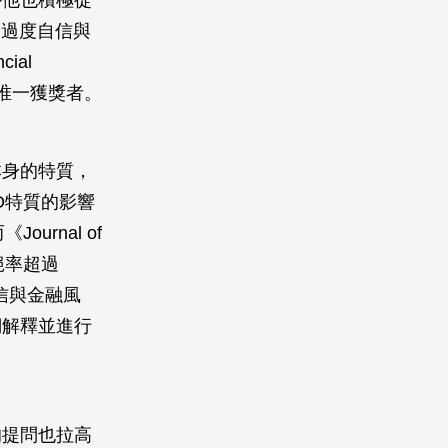
外他也積極從
的過度自信與
ial
類唯一獲獎者。
本身的特質，
O特質的影響
rnal of
拒絕率超過
信與金融風
們解釋並進行
的提問也拉高