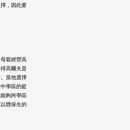
選擇，因此要
，母親經營高
覺得高爾夫是
麼。當他選擇
國中學區的籃
威能夠跨學區
並以體保生的