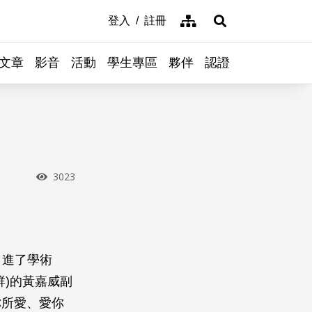
網站導覽
登入
註冊
展開搜尋
文章
影音
活動
學生專區
夥伴
認證
瀏覽次數
3023
，進了學術
)的黃嘉威副
你所愛、愛你