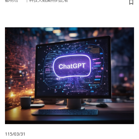
鄒明珆
科技大觀園特約記者
儲
115/03/31