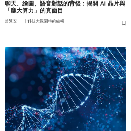
聊天、繪圖、語音對話的背後：揭開 AI 晶片與
「龐大算力」的真面目
｜
曾繁安
科技大觀園特約編輯
儲