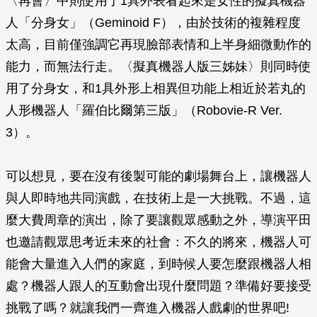
〈再會〉中則使用了1具外表看起來是女性的擬真機器
人「分身女」（Geminoid F），由於技術的複雜程度
太高，目前僅強調它再現臉部表情和上半身細微動作的
能力，而無法行走。〈擬真機器人版三姊妹〉則同時使
用了分身女，和1具外形上相異但功能上相近於若丸的
人形機器人「羅伯比爾第三版」（Robovie-R Ver.
3）。
可以想見，要在沒有後製可能的劇場舞台上，讓機器人
與人即時地共同演戲，在技術上是一大挑戰。不過，這
麼大費周章的演出，除了要讓觀眾感動之外，導演平田
也邀請觀眾思考近未來的社會：不久的將來，機器人可
能會大量進入人們的家庭，到時候人要怎麼跟機器人相
處？機器人跟人的互動會出現什麼問題？準備好要接受
挑戰了嗎？就讓我們一齊進入機器人戲劇的世界吧!