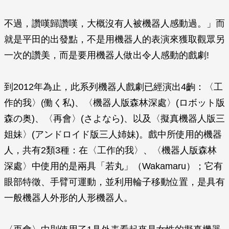
不過，讚嘆歸讚嘆，大概沒有人被機器人感動過。」而
就是平田的出發點，不是用機器人的表演來獲取觀眾另
一次的讚美，而是要用機器人做出令人感動的戲劇!
到2012年為止，此系列機器人戲劇已經演出4齣：〈工
作的我〉(働く私)、〈機器人版森林深處〉(ロボット版
森の奥)、〈再會〉(さよなら)、以及〈擬真機器人版三
姐妹〉(アンドロイド版三人姉妹)。戲中所使用的機器
人，共有2類3種：在〈工作的我〉、〈機器人版森林
深處〉中使用的是兩具「若丸」（Wakamaru）；它有
眼部特徵、手臂可運動，並利用輪子移動位置，是具有
一般機器人外形的人形機器人。