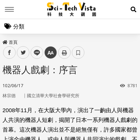
Menu
展
分類
首頁
facebook
twitter
line
中
機器人戲劇：序言
瀏覽
102/06/17
8781
｜
林宗德
國立清華大學社會學研究所
2008年11月，在大阪大學內，演出了一齣由人與機器
人共演的機器人短劇，揭開了日本一系列機器人戲劇的
首幕。這次機器人演出並不是絕無僅有，許多國家都曾
上演全由機器人、或由人與機器人共同演出的戲劇。不