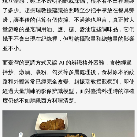
現立體感，碰上不透明的碗或深鍋，根本看不出裡頭裝
了多少。趙振瑞教授建議拍照時至少把手掌放在餐具旁
邊，讓事後的估算有個依據。不過她也坦言，真正被大
量忽略的是烹調用油、鹽、糖、醬油這些調味品，它們
幾乎不會出現在紀錄裡，但對鈉攝取量和總熱量的影響
並不小。
而臺灣的烹調方式又讓 AI 的辨識格外困難，食物經過
拌炒、燉滷、裹粉、勾芡等多層處理後，食材原本的紋
路和外觀常常已經完全改變。趙振瑞教授觀察到，即使
經過大量訓練的影像辨識模型，面對臺灣料理時的準確
度仍然不如辨識西方料理清楚。