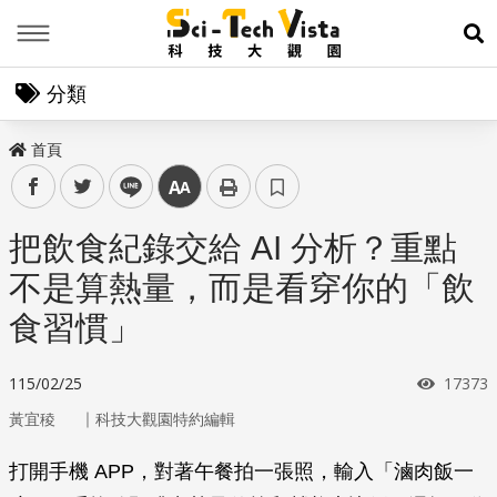
Menu
展
分類
首頁
facebook
twitter
line
中
把飲食紀錄交給 AI 分析？重點
不是算熱量，而是看穿你的「飲
食習慣」
瀏覽次
115/02/25
17373
｜
黃宜稜
科技大觀園特約編輯
打開手機 APP，對著午餐拍一張照，輸入「滷肉飯一