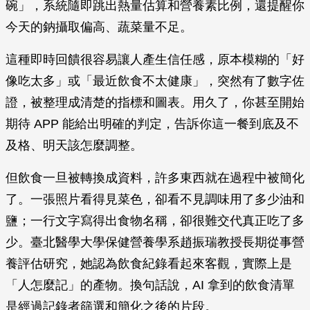
碗」，系統隨即跳出熱量估算和營養素比例，還提醒你
今天的鈉攝取偏高、蔬菜量不足。
這種即時回饋很容易讓人產生信任感，原本模糊的「好
像吃太多」或「最近飲食不太健康」，突然有了數字佐
證，被整理成清楚的指標和圖表。用久了，你甚至開始
期待 APP 能給出明確的判定，告訴你這一餐到底及不
及格、明天該怎麼調整。
但飲食一旦被轉換成資料，許多東西就在過程中被簡化
了。一張照片看得見菜色，卻看不見調味用了多少油和
鹽；一行文字寫得出食物名稱，卻很難交代真正吃了多
少。臺北醫學大學保健營養學系趙振瑞教授長期從事營
養評估研究，她認為飲食紀錄看起來客觀，實際上是
「人怎麼記」的產物。換句話說，AI 拿到的飲食清單
是經過記錄者篩選和簡化之後的片段。