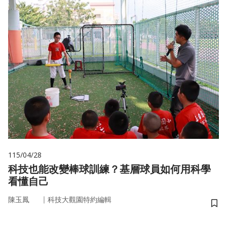
115/04/28
科技也能改變棒球訓練？基層球員如何用科學
看懂自己
｜
陳玉鳳
科技大觀園特約編輯
儲