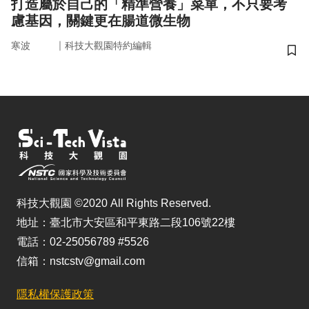
打造屬於自己的「精準營養」菜單，不只要考
慮基因，關鍵更在腸道微生物
｜
寒波
科技大觀園特約編輯
儲
科技大觀園 ©2020 All Rights Reserved.
地址：臺北市大安區和平東路二段106號22樓
電話：02-25056789 #5526
信箱：nstcstv@gmail.com
隱私權保護政策