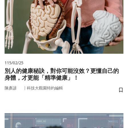
115/02/25
別人的健康秘訣，對你可能沒效？更懂自己的
身體，才更能「精準健康」！
｜
陳彥諺
科技大觀園特約編輯
儲