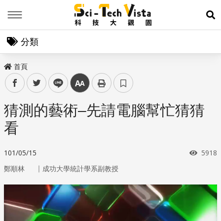
Menu
展
分類
首頁
facebook
twitter
line
中
猜測的藝術–先請電腦幫忙猜猜
看
瀏覽
101/05/15
5918
｜
鄭順林
成功大學統計學系副教授