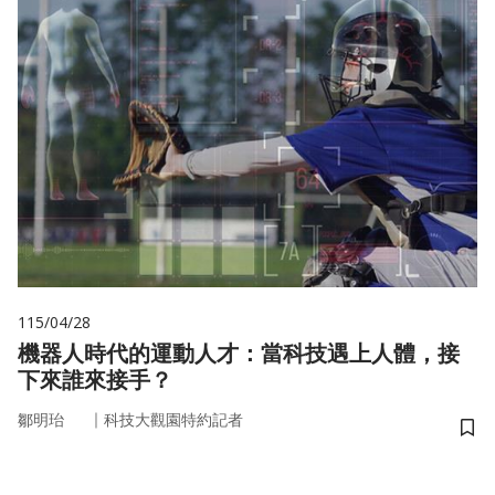
115/04/28
機器人時代的運動人才：當科技遇上人體，接
下來誰來接手？
｜
鄒明珆
科技大觀園特約記者
儲