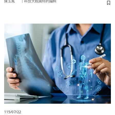
｜
陳玉鳳
科技大觀園特約編輯
儲
115/07/22