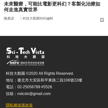
未來醫療，可能比電影更科幻？客製化治療如
何走進真實世界
｜
陳彥諺
科技大觀園特約編輯
儲
科技大觀園 ©2020 All Rights Reserved.
地址：臺北市大安區和平東路二段106號22樓
電話：02-25056789 #5526
信箱：nstcstv@gmail.com
隱私權保護政策