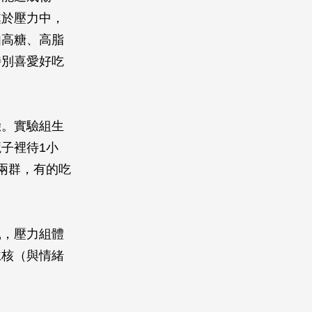
處於壓力中，
如高糖、高脂
特別喜愛好吃
驗。實驗組生
子裡待1小
兩群，有的吃
鼠，壓力組體
仁核（與情緒