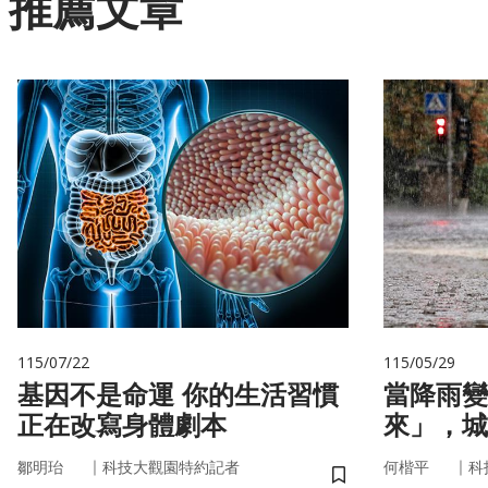
推薦文章
115/07/22
115/05/29
基因不是命運 你的生活習慣
當降雨變
正在改寫身體劇本
來」，城
即時應變
｜
｜
鄒明珆
科技大觀園特約記者
何楷平
科
儲存書籤