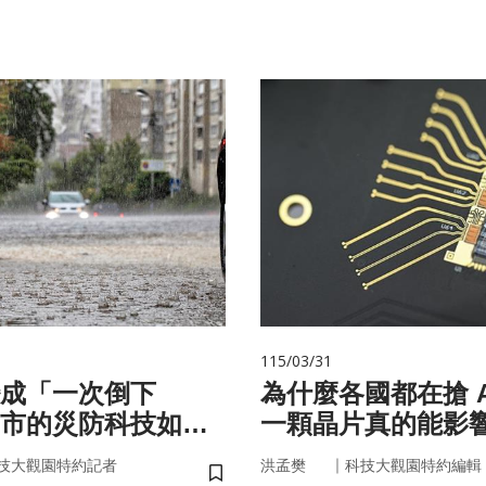
115/03/31
成「一次倒下
為什麼各國都在搶 A
市的災防科技如何
一顆晶片真的能影
？
嗎？
｜
技大觀園特約記者
洪孟樊
科技大觀園特約編輯
儲存書籤