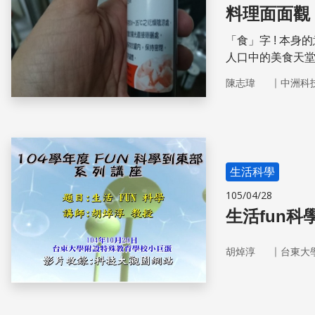
料理面面觀
「食」字 ! 本
人口中的美食天堂-
年，臺灣相繼發
｜
陳志瑋
中洲科
護團體興起
生活科學
105/04/28
生活fun科
｜
胡焯淳
台東大