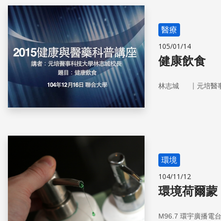
醫療
105/01/14
健康飲食
｜
林志城
元培醫
環境
104/11/12
環境荷爾蒙
M96.7 環宇廣播電