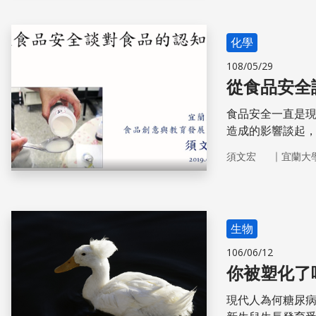
化學
108/05/29
從食品安全
食品安全一直是
造成的影響談起
「食」上的重要
｜
須文宏
宜蘭大
生物
106/06/12
你被塑化了
現代人為何糖尿