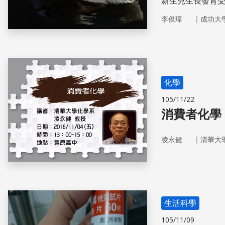
新生兒生長發育
麼愈來愈高？真
｜
李俊璋
成功大
呢？想化領悟為
全、永續的未來
化學
105/11/22
消費者化學
｜
凌永健
清華大
生活科學
105/11/09