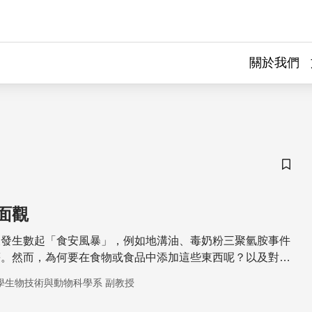
關於我們
儲存
面觀
又發生數起「食安風暴」，例如地溝油、毒奶粉三聚氫胺事件
等。然而，為何要在食物或食品中添加這些東西呢？以及對我
怎樣的傷害呢？將在此次「食安風暴面面觀」的演講單元中，
學生物技術與動物科學系 副教授
惑。