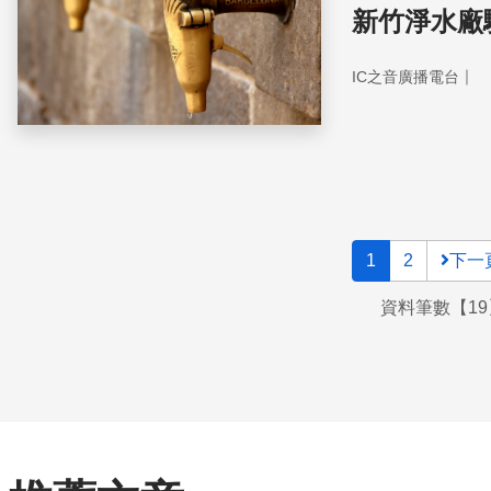
新竹淨水廠
｜
IC之音廣播電台
1
2
下一
資料筆數【19