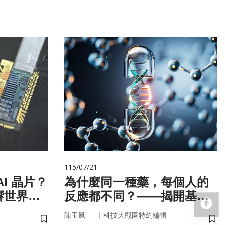
115/07/21
I 晶片？
為什麼同一種藥，每個人的
響世界
反應都不同？——揭開基因
回
的用藥密碼
｜
陳玉鳳
科技大觀園特約編輯
儲存書籤
儲