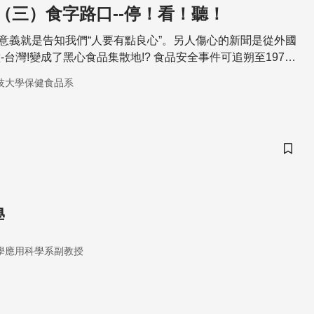
（三）食字路口--停！看！聽！
身的意義就是告知我們“人要有點良心”。另人傷心的新聞是從外國
台灣!變成了黑心食品集散地!? 食品安全事件可追朔至1979
生「米糠油中毒」及「假酒」事件等，進而促進民間消費者保
技大學保健食品系
儲存
學
學應用科學系副教授