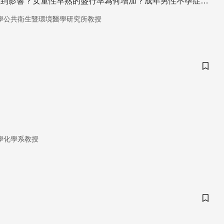
受到影響？女童性早熟的盛行率為何增加？成年男性不孕症怎
相是什麼？這些影響因子一般民眾可以避免嗎？如何趨吉避凶
學公共衛生暨環境醫學研究所教授
行動，將這些生活中的隱形殺手逐出生活環境，以建立一個安
嗎？！
儲存
學化學系教授
儲存