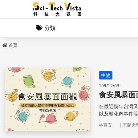
分類
首頁
生物
109/12/03
食安風暴面
在最近幾年台灣
以及塑化劑事件
們的身體會造成
｜
林育安
宜蘭大
解除您心中的疑