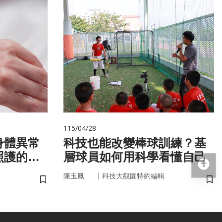
115/04/28
身體異常
科技也能改變棒球訓練？基
照護的未
層球員如何用科學看懂自己
回
｜
陳玉鳳
科技大觀園特約編輯
儲存書籤
儲