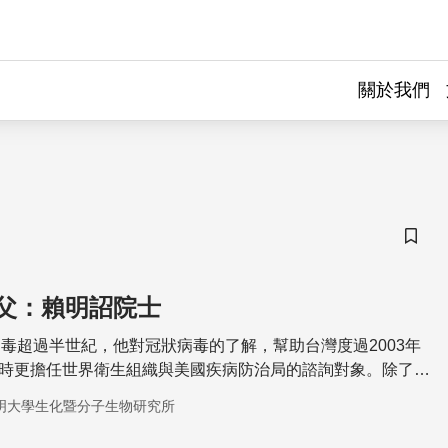
關於我們
儲存
父：賴明詔院士
毒超過半世紀，他對冠狀病毒的了解，幫助台灣度過2003年
當時更擔任世界衛生組織與美國疾病防治局的諮詢對象。除了是
，賴明詔也注重人文發展，他擔任成大校長的那段時間，更被
明大學生化暨分子生物研究所
文藝復興時期」。