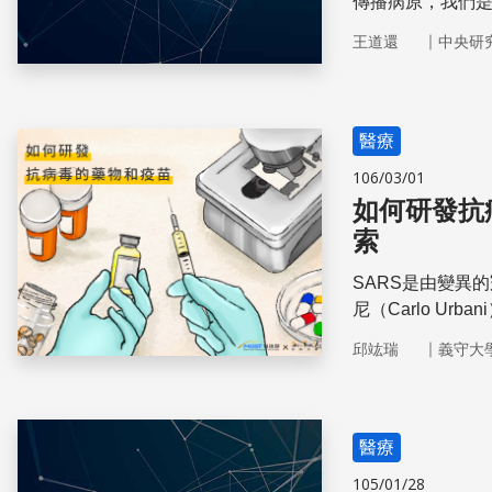
傳播病原，我們
｜
王道還
中央研
醫療
106/03/01
如何研發抗
索
SARS是由變異
尼（Carlo U
釀成了全球擴散的
｜
邱竑瑞
義守大
不僅有助對抗SA
新型傳染病的寶
醫療
105/01/28