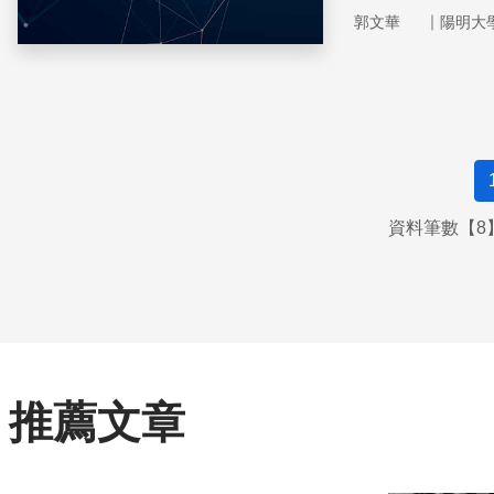
H1N1事件可知
｜
郭文華
陽明大
在地因素、重視
資料筆數【8】
推薦文章