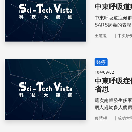
中東呼吸道
中東呼吸道症候群
SARS病毒的表
在人群中散播。
｜
王道還
中央研
醫療
104/09/02
中東呼吸症
省思
這次南韓發生多家
病人處於多人病房
的原因之一。
｜
蔡慧頻
成功大