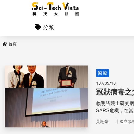
分類
首頁
醫療
107/09/10
冠狀病毒之
賴明詔院士研究病
SARS危機，在
個嚴謹的科學家
｜
黃翊豪
國立陽
校友稱為「成大