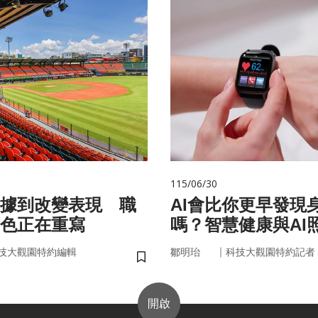
115/06/30
據到改變表現 職
AI會比你更早發現
色正在重寫
嗎？智慧健康與AI
來
｜
技大觀園特約編輯
鄒明珆
科技大觀園特約記者
儲存書籤
開啟