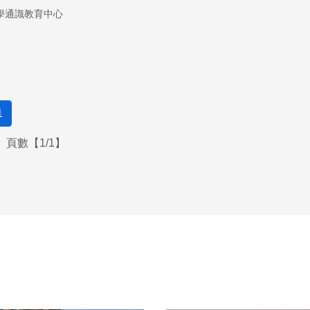
，科技與社會不可分離，即使是全球性的傳染疾病，也必須考量
學通識教育中心
社會的政治性格，才能洞悉科技與社會的相處之道。
1
頁數【1/1】