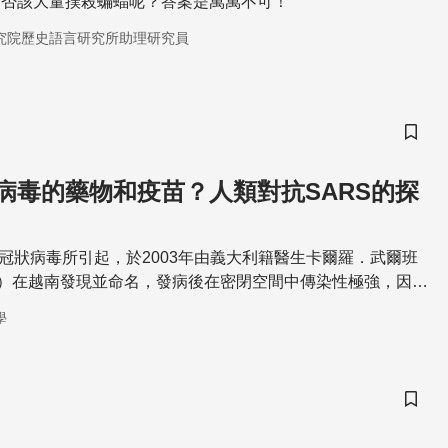
是否該大量撲殺蝙蝠呢？答案是萬萬不可！
究院歷史語言研究所助理研究員
儲存
病毒的藥物和疫苗？人類對抗SARS的探
的冠狀病毒所引起，於2003年由義大利籍醫生卡爾羅．武爾班
rbani）在越南發現並命名，發病後在密閉空間中傳染性極強，因此
傳染病疫情。世界各國均積極投入SARS藥物和疫苗的研發，
學
RS疫情，同時更促成跨國、跨領域的國際合作，成為未來因應
貴經驗與研究底蘊。
儲存