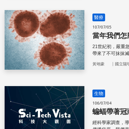
醫療
107/07/05
當年我們怎
21世紀初，嚴重
帶來了不可抹抹
臺灣社會的防疫
｜
黃翊豪
國立陽
生物
106/07/04
蝙蝠帶著冠
經科學家調查，導