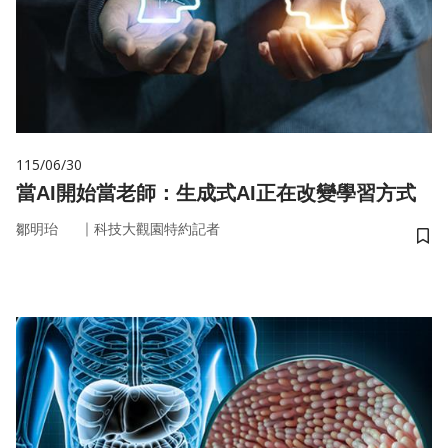
115/06/30
當AI開始當老師：生成式AI正在改變學習方式
｜
鄒明珆
科技大觀園特約記者
儲