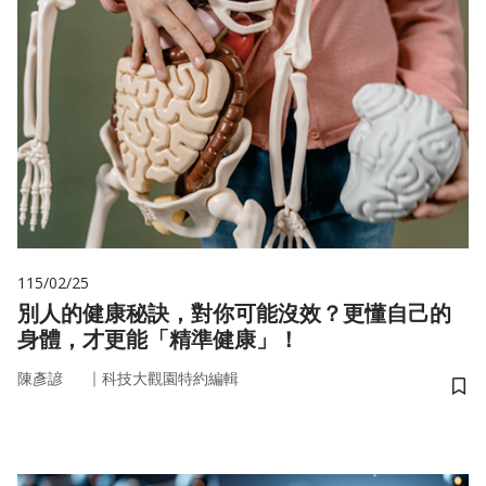
115/02/25
別人的健康秘訣，對你可能沒效？更懂自己的
身體，才更能「精準健康」！
｜
陳彥諺
科技大觀園特約編輯
儲