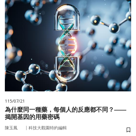
115/07/21
為什麼同一種藥，每個人的反應都不同？——
揭開基因的用藥密碼
｜
陳玉鳳
科技大觀園特約編輯
儲