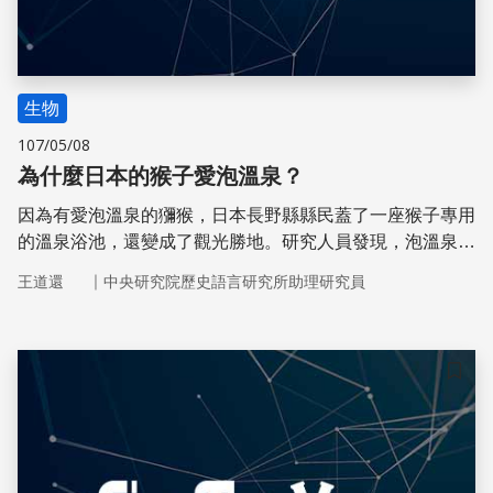
生物
107/05/08
為什麼日本的猴子愛泡溫泉？
因為有愛泡溫泉的獼猴，日本長野縣縣民蓋了一座猴子專用
的溫泉浴池，還變成了觀光勝地。研究人員發現，泡溫泉可
以幫助紓壓，在猴群中地位較高的母猴因為舒壓的需求更
｜
王道還
中央研究院歷史語言研究所助理研究員
大，所以享受溫泉的時間也更長。
儲存