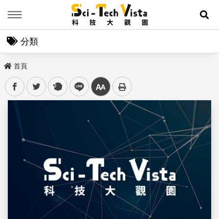
Menu
展
分類
首頁
facebook
twitter
plurk
line
中
儲存