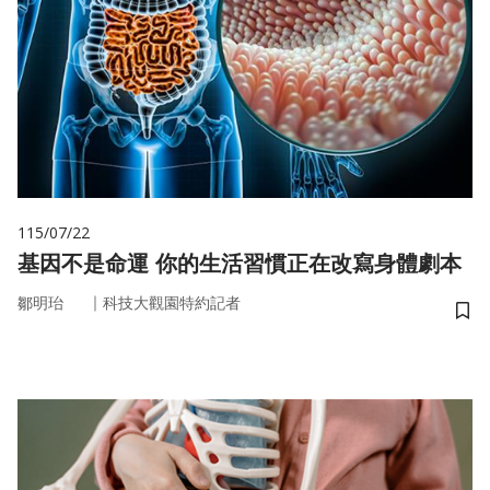
115/07/22
基因不是命運 你的生活習慣正在改寫身體劇本
｜
鄒明珆
科技大觀園特約記者
儲