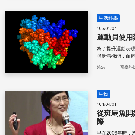
生活科學
106/01/04
運動員使用
為了提升運動表
強身體機能，而
是，運動禁藥與
｜
吳烘
南臺科
物，而運動禁藥
生物
104/04/01
從斑馬魚開
際
早在2006年時