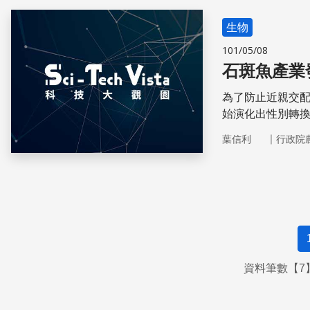
生物
101/05/08
石斑魚產業
為了防止近親交
始演化出性別轉
種很奇妙的魚類
｜
葉信利
行政院
資料筆數【7】