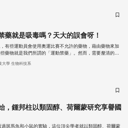
儲存
禁藥就是吸毒嗎？天大的誤會呀！
現，有些運動員會使用奧運比賽不允許的藥物，藉由藥物來加
這些藥物就是我們所謂的「運動禁藥」。然而，需要釐清的的
毒品本質上有極大的不同，毒品是人類不宜使用的易成癮藥
技大學 生物科技系
卻是醫生時常使用的處方藥。
儲存
始，鍾邦柱以類固醇、荷爾蒙研究享譽國
，透過斑馬魚和小鼠的實驗，這位頂尖學者就以類固醇、荷爾蒙