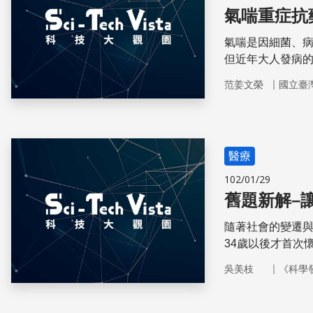
氣喘重症抗
氣喘是因細菌、
但近年大人發病的
醇，大多透過吸
｜
范姜文榮
國立臺
狀。但其中5~1
對類固醇產生抗
影響，同時造成
醫療
102/01/29
舊題新解–
隨著社會的變遷
34歲以後才首次
仍層出不窮，其
｜
吳美枝
《科學