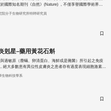
國際知名期刊《自然》(Nature) ，不僅享譽國際學術界，
究院長達三十年。她，是中央研究院生命科學組院士、國科會
究院分子生物研究所特聘研究員
長、世界科學院2020新任院士——鍾邦柱。
儲存
炎剋星–藥用黃花石斛
常與過敏原（塵蟎、卵清蛋白、海鮮或是黴菌）所引起之免疫
，絕大多數患有異位性皮膚炎之患者存有過度表現細胞激素
以及增加免疫球蛋白E
學生物科技學系
儲存