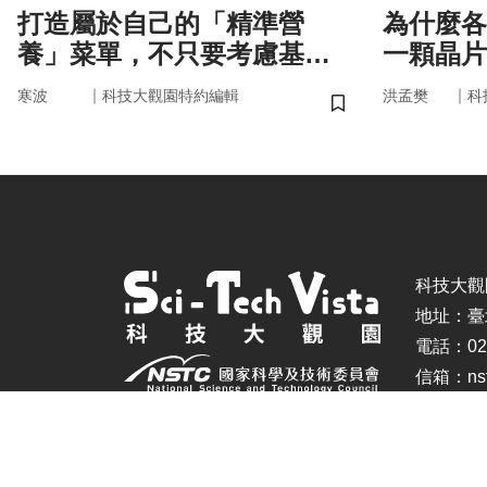
打造屬於自己的「精準營
為什麼各
養」菜單，不只要考慮基
一顆晶片
因，關鍵更在腸道微生物
嗎？
｜
｜
寒波
科技大觀園特約編輯
洪孟樊
科
儲存書籤
科技大觀園 ©
地址：臺
電話：02-
信箱：nstc
建議瀏覽器：IE11.0以上、Firefox、Chrome(螢幕設