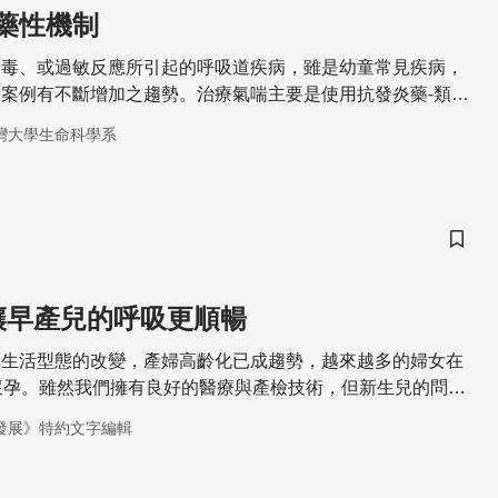
藥性機制
病毒、或過敏反應所引起的呼吸道疾病，雖是幼童常見疾病，
案例有不斷增加之趨勢。治療氣喘主要是使用抗發炎藥-類固
入低劑量至中劑量的類固醇來抑制發炎，以長期控制氣喘症
灣大學生命科學系
0%氣喘重症患者，即使使用高劑量類固醇，其反應還是很差，
藥性，這些病患由於氣喘發作頻繁且無法控制，生活品質受到
醫療上的負擔
儲存
讓早產兒的呼吸更順暢
與生活型態的改變，產婦高齡化已成趨勢，越來越多的婦女在
懷孕。雖然我們擁有良好的醫療與產檢技術，但新生兒的問題
中最棘手的就是「早產」。
發展》特約文字編輯