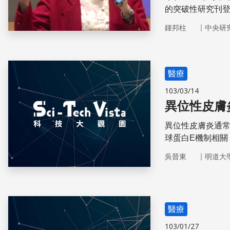
的突破性研究刊登於
更深耕於中央研
｜
鍾邦柱
中央研
首任女性生物處處
醫療
103/03/14
異位性皮膚
異位性皮膚炎通
球蛋白E機制相關
（cytokine）
｜
吳晉東
明道大
醫療
103/01/27