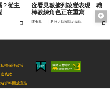
嗎？從主
從看見數據到改變表現 職
型
棒教練角色正在重寫
回
｜
陳玉鳳
科技大觀園特約編輯
儲存書籤
儲
隱私權保護政策
服務條款
網站資料開放宣告
更新日期：115/08/03 訪客人數：152831657